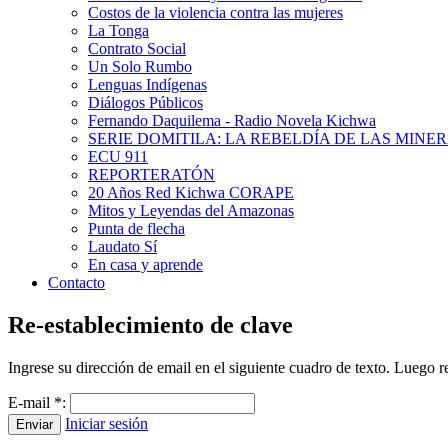
Costos de la violencia contra las mujeres
La Tonga
Contrato Social
Un Solo Rumbo
Lenguas Indígenas
Diálogos Públicos
Fernando Daquilema - Radio Novela Kichwa
SERIE DOMITILA: LA REBELDÍA DE LAS MINE
ECU 911
REPORTERATÓN
20 Años Red Kichwa CORAPE
Mitos y Leyendas del Amazonas
Punta de flecha
Laudato Sí
En casa y aprende
Contacto
Re-establecimiento de clave
Ingrese su dirección de email en el siguiente cuadro de texto. Luego r
E-mail
*
:
Iniciar sesión
Enviar