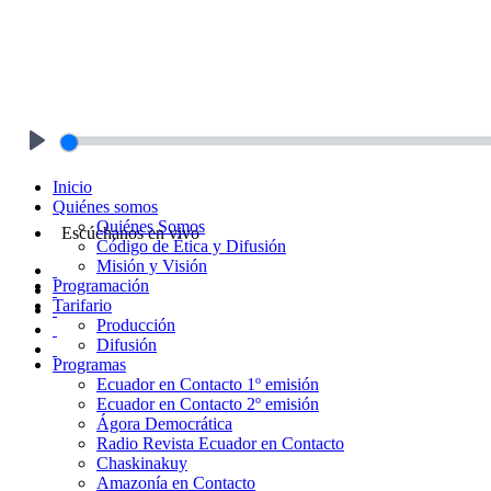
Play
Inicio
Quiénes somos
Quiénes Somos
Escúchanos en vivo
Código de Ética y Difusión
Misión y Visión
Programación
Tarifario
Producción
Difusión
Programas
Ecuador en Contacto 1º emisión
Ecuador en Contacto 2º emisión
Ágora Democrática
Radio Revista Ecuador en Contacto
Chaskinakuy
Amazonía en Contacto