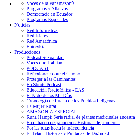
Voces de la Panamazonía
Programas y Alianzas
Democracia en Ecuador
Programas Especiales
Noticias
Red Informativa
Red Kichwa
Red Amazónica
Entrevistas
Producciones
Podcast Sexualidad
Voces que Habitan
PODCAST
Reflexiones sobre el Campo
Proteger a las Caminantes
En Shorts Podcast
Educación Radiofónica - EAS
El Nido de los Mil Días
Cronología de Lucha de los Pueblos Indígenas
La Mujer Rural
AMAZONÍA ESPECIAL
Runa Hampi: Serie radial de plantas medicinales ancestra
En el barrio del jabonero - Historias de pandemia
Por las rutas hacia la independencia
El Telar - Historias y Puntadas de Dignidad