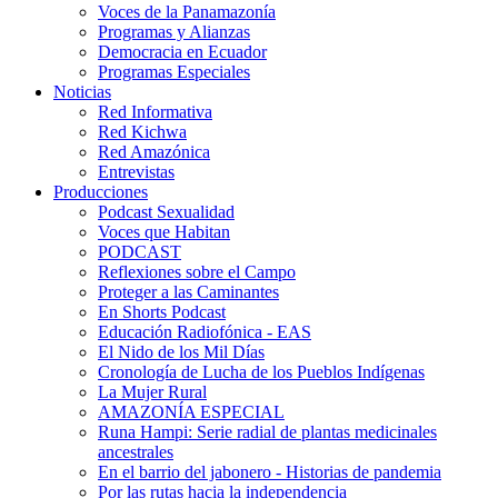
Voces de la Panamazonía
Programas y Alianzas
Democracia en Ecuador
Programas Especiales
Noticias
Red Informativa
Red Kichwa
Red Amazónica
Entrevistas
Producciones
Podcast Sexualidad
Voces que Habitan
PODCAST
Reflexiones sobre el Campo
Proteger a las Caminantes
En Shorts Podcast
Educación Radiofónica - EAS
El Nido de los Mil Días
Cronología de Lucha de los Pueblos Indígenas
La Mujer Rural
AMAZONÍA ESPECIAL
Runa Hampi: Serie radial de plantas medicinales
ancestrales
En el barrio del jabonero - Historias de pandemia
Por las rutas hacia la independencia