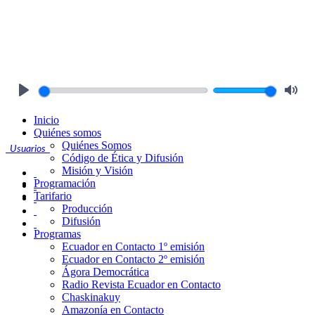
Play
Mute
Inicio
Quiénes somos
Quiénes Somos
Usuarios
Código de Ética y Difusión
Misión y Visión
Programación
Tarifario
Producción
Difusión
Programas
Ecuador en Contacto 1º emisión
Ecuador en Contacto 2º emisión
Ágora Democrática
Radio Revista Ecuador en Contacto
Chaskinakuy
Amazonía en Contacto