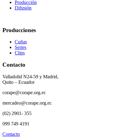
Producción
Difusión
Producciones
Cuñas
Series
Clips
Contacto
Valladolid N24-59 y Madrid,
Quito – Ecuador
corape@corape.org.ec
mercadeo@corape.org.ec
(02) 2901- 355
099 749 4191
Contacto