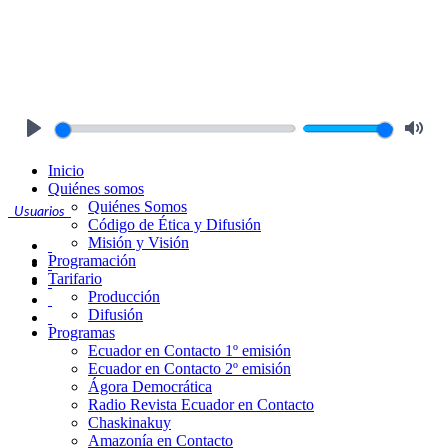
Play
Mute
Inicio
Quiénes somos
Quiénes Somos
Usuarios
Código de Ética y Difusión
Misión y Visión
Programación
Tarifario
Producción
Difusión
Programas
Ecuador en Contacto 1º emisión
Ecuador en Contacto 2º emisión
Ágora Democrática
Radio Revista Ecuador en Contacto
Chaskinakuy
Amazonía en Contacto