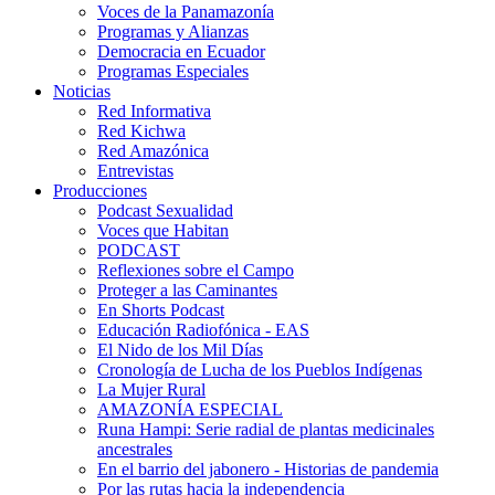
Voces de la Panamazonía
Programas y Alianzas
Democracia en Ecuador
Programas Especiales
Noticias
Red Informativa
Red Kichwa
Red Amazónica
Entrevistas
Producciones
Podcast Sexualidad
Voces que Habitan
PODCAST
Reflexiones sobre el Campo
Proteger a las Caminantes
En Shorts Podcast
Educación Radiofónica - EAS
El Nido de los Mil Días
Cronología de Lucha de los Pueblos Indígenas
La Mujer Rural
AMAZONÍA ESPECIAL
Runa Hampi: Serie radial de plantas medicinales
ancestrales
En el barrio del jabonero - Historias de pandemia
Por las rutas hacia la independencia