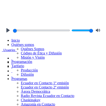
Play
Mute
Inicio
Quiénes somos
Quiénes Somos
Usuarios
Código de Ética y Difusión
Misión y Visión
Programación
Tarifario
Producción
Difusión
Programas
Ecuador en Contacto 1º emisión
Ecuador en Contacto 2º emisión
Ágora Democrática
Radio Revista Ecuador en Contacto
Chaskinakuy
Amazonía en Contacto