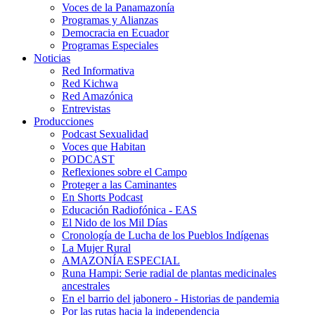
Voces de la Panamazonía
Programas y Alianzas
Democracia en Ecuador
Programas Especiales
Noticias
Red Informativa
Red Kichwa
Red Amazónica
Entrevistas
Producciones
Podcast Sexualidad
Voces que Habitan
PODCAST
Reflexiones sobre el Campo
Proteger a las Caminantes
En Shorts Podcast
Educación Radiofónica - EAS
El Nido de los Mil Días
Cronología de Lucha de los Pueblos Indígenas
La Mujer Rural
AMAZONÍA ESPECIAL
Runa Hampi: Serie radial de plantas medicinales
ancestrales
En el barrio del jabonero - Historias de pandemia
Por las rutas hacia la independencia