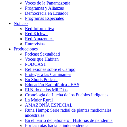
Voces de la Panamazonía
Programas y Alianzas
Democracia en Ecuador
Programas Especiales
Noticias
Red Informativa
Red Kichwa
Red Amazónica
Entrevistas
Producciones
Podcast Sexualidad
Voces que Habitan
PODCAST
Reflexiones sobre el Campo
Proteger a las Caminantes
En Shorts Podcast
Educación Radiofónica - EAS
El Nido de los Mil Días
Cronología de Lucha de los Pueblos Indígenas
La Mujer Rural
AMAZONÍA ESPECIAL
Runa Hampi: Serie radial de plantas medicinales
ancestrales
En el barrio del jabonero - Historias de pandemia
Por las rutas hacia la independencia