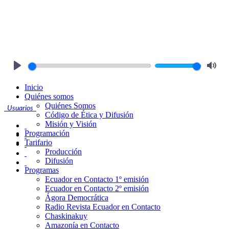
Play
Mute
Inicio
Quiénes somos
Quiénes Somos
Usuarios
Código de Ética y Difusión
Misión y Visión
Programación
Tarifario
Producción
Difusión
Programas
Ecuador en Contacto 1º emisión
Ecuador en Contacto 2º emisión
Ágora Democrática
Radio Revista Ecuador en Contacto
Chaskinakuy
Amazonía en Contacto