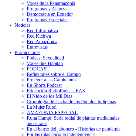
Voces de la Panamazonía
Programas y Alianzas
Democracia en Ecuador
Programas Especiales
Noticias
Red Informativa
Red Kichwa
Red Amazónica
Entrevistas
Producciones
Podcast Sexualidad
Voces que Habitan
PODCAST
Reflexiones sobre el Campo
Proteger a las Caminantes
En Shorts Podcast
Educación Radiofónica - EAS
El Nido de los Mil Días
Cronología de Lucha de los Pueblos Indígenas
La Mujer Rural
AMAZONÍA ESPECIAL
Runa Hampi: Serie radial de plantas medicinales
ancestrales
En el barrio del jabonero - Historias de pandemia
Por las rutas hacia la independencia