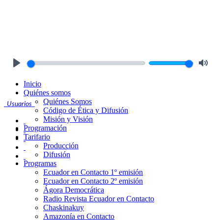
Play
Mute
Inicio
Quiénes somos
Quiénes Somos
Usuarios
Código de Ética y Difusión
Misión y Visión
Programación
Tarifario
Producción
Difusión
Programas
Ecuador en Contacto 1º emisión
Ecuador en Contacto 2º emisión
Ágora Democrática
Radio Revista Ecuador en Contacto
Chaskinakuy
Amazonía en Contacto