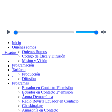
Play
Mute
Inicio
Quiénes somos
Quiénes Somos
Usuarios
Código de Ética y Difusión
Misión y Visión
Programación
Tarifario
Producción
Difusión
Programas
Ecuador en Contacto 1º emisión
Ecuador en Contacto 2º emisión
Ágora Democrática
Radio Revista Ecuador en Contacto
Chaskinakuy
Amazonía en Contacto