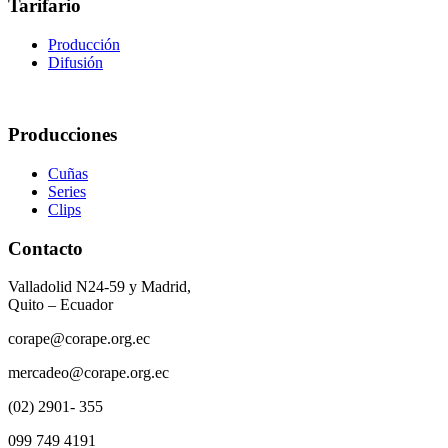
Tarifario
Producción
Difusión
Producciones
Cuñas
Series
Clips
Contacto
Valladolid N24-59 y Madrid,
Quito – Ecuador
corape@corape.org.ec
mercadeo@corape.org.ec
(02) 2901- 355
099 749 4191