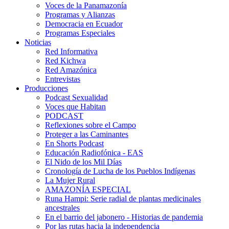
Voces de la Panamazonía
Programas y Alianzas
Democracia en Ecuador
Programas Especiales
Noticias
Red Informativa
Red Kichwa
Red Amazónica
Entrevistas
Producciones
Podcast Sexualidad
Voces que Habitan
PODCAST
Reflexiones sobre el Campo
Proteger a las Caminantes
En Shorts Podcast
Educación Radiofónica - EAS
El Nido de los Mil Días
Cronología de Lucha de los Pueblos Indígenas
La Mujer Rural
AMAZONÍA ESPECIAL
Runa Hampi: Serie radial de plantas medicinales
ancestrales
En el barrio del jabonero - Historias de pandemia
Por las rutas hacia la independencia