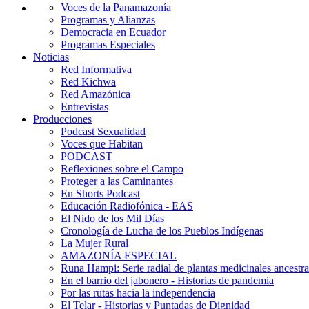
Voces de la Panamazonía
Programas y Alianzas
Democracia en Ecuador
Programas Especiales
Noticias
Red Informativa
Red Kichwa
Red Amazónica
Entrevistas
Producciones
Podcast Sexualidad
Voces que Habitan
PODCAST
Reflexiones sobre el Campo
Proteger a las Caminantes
En Shorts Podcast
Educación Radiofónica - EAS
El Nido de los Mil Días
Cronología de Lucha de los Pueblos Indígenas
La Mujer Rural
AMAZONÍA ESPECIAL
Runa Hampi: Serie radial de plantas medicinales ancestra
En el barrio del jabonero - Historias de pandemia
Por las rutas hacia la independencia
El Telar - Historias y Puntadas de Dignidad