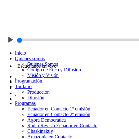
Play
Inicio
Quiénes somos
Quiénes Somos
Escúchanos en vivo
Código de Ética y Difusión
Misión y Visión
Programación
Tarifario
Producción
Difusión
Programas
Ecuador en Contacto 1º emisión
Ecuador en Contacto 2º emisión
Ágora Democrática
Radio Revista Ecuador en Contacto
Chaskinakuy
Amazonía en Contacto