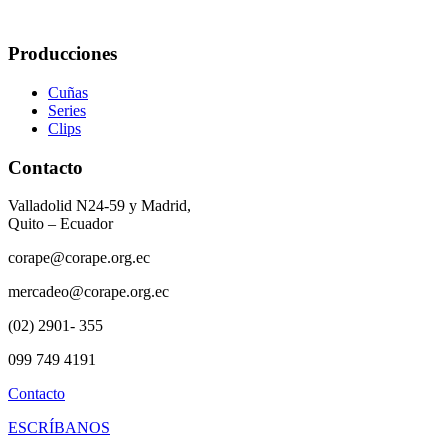
Producciones
Cuñas
Series
Clips
Contacto
Valladolid N24-59 y Madrid,
Quito – Ecuador
corape@corape.org.ec
mercadeo@corape.org.ec
(02) 2901- 355
099 749 4191
Contacto
ESCRÍBANOS