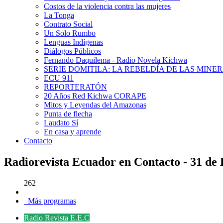
Costos de la violencia contra las mujeres
La Tonga
Contrato Social
Un Solo Rumbo
Lenguas Indígenas
Diálogos Públicos
Fernando Daquilema - Radio Novela Kichwa
SERIE DOMITILA: LA REBELDÍA DE LAS MINE
ECU 911
REPORTERATÓN
20 Años Red Kichwa CORAPE
Mitos y Leyendas del Amazonas
Punta de flecha
Laudato Sí
En casa y aprende
Contacto
Radiorevista Ecuador en Contacto - 31 de
262
Más programas
Radio Revista E.E.C