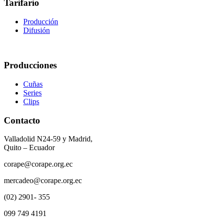
Tarifario
Producción
Difusión
Producciones
Cuñas
Series
Clips
Contacto
Valladolid N24-59 y Madrid,
Quito – Ecuador
corape@corape.org.ec
mercadeo@corape.org.ec
(02) 2901- 355
099 749 4191