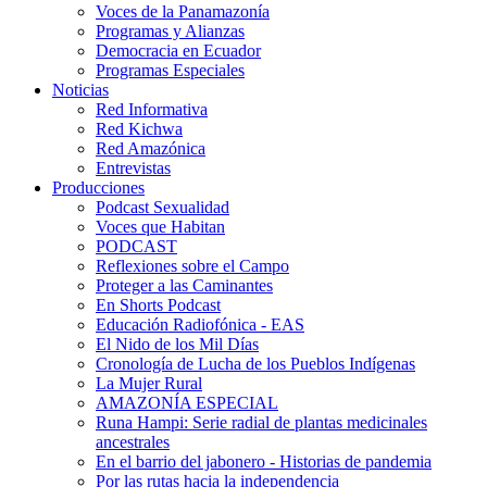
Voces de la Panamazonía
Programas y Alianzas
Democracia en Ecuador
Programas Especiales
Noticias
Red Informativa
Red Kichwa
Red Amazónica
Entrevistas
Producciones
Podcast Sexualidad
Voces que Habitan
PODCAST
Reflexiones sobre el Campo
Proteger a las Caminantes
En Shorts Podcast
Educación Radiofónica - EAS
El Nido de los Mil Días
Cronología de Lucha de los Pueblos Indígenas
La Mujer Rural
AMAZONÍA ESPECIAL
Runa Hampi: Serie radial de plantas medicinales
ancestrales
En el barrio del jabonero - Historias de pandemia
Por las rutas hacia la independencia