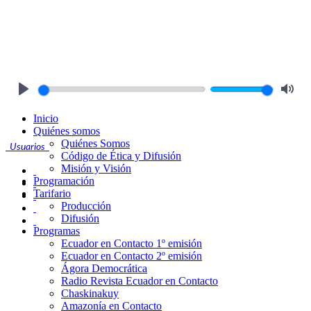
Play
Mute
Inicio
Quiénes somos
Quiénes Somos
Usuarios
Código de Ética y Difusión
Misión y Visión
Programación
Tarifario
Producción
Difusión
Programas
Ecuador en Contacto 1º emisión
Ecuador en Contacto 2º emisión
Ágora Democrática
Radio Revista Ecuador en Contacto
Chaskinakuy
Amazonía en Contacto