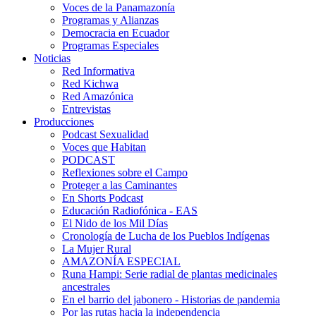
Voces de la Panamazonía
Programas y Alianzas
Democracia en Ecuador
Programas Especiales
Noticias
Red Informativa
Red Kichwa
Red Amazónica
Entrevistas
Producciones
Podcast Sexualidad
Voces que Habitan
PODCAST
Reflexiones sobre el Campo
Proteger a las Caminantes
En Shorts Podcast
Educación Radiofónica - EAS
El Nido de los Mil Días
Cronología de Lucha de los Pueblos Indígenas
La Mujer Rural
AMAZONÍA ESPECIAL
Runa Hampi: Serie radial de plantas medicinales
ancestrales
En el barrio del jabonero - Historias de pandemia
Por las rutas hacia la independencia