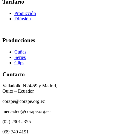
Tarifario
Producción
Difusión
Producciones
Cuñas
Series
Clips
Contacto
Valladolid N24-59 y Madrid,
Quito – Ecuador
corape@corape.org.ec
mercadeo@corape.org.ec
(02) 2901- 355
099 749 4191