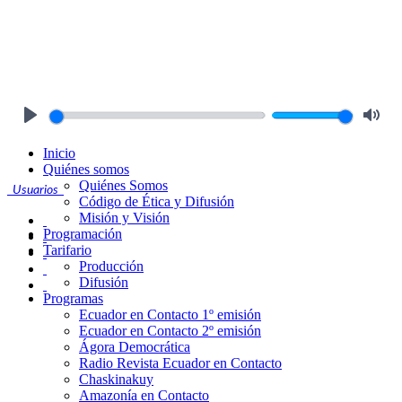
Play
Mute
Inicio
Quiénes somos
Quiénes Somos
Usuarios
Código de Ética y Difusión
Misión y Visión
Programación
Tarifario
Producción
Difusión
Programas
Ecuador en Contacto 1º emisión
Ecuador en Contacto 2º emisión
Ágora Democrática
Radio Revista Ecuador en Contacto
Chaskinakuy
Amazonía en Contacto