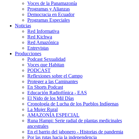
Voces de la Panamazonía
Programas y Alianzas
Democracia en Ecuador
Programas Especiales
Noticias
Red Informativa
Red Kichwa
Red Amazónica
Entrevistas
Producciones
Podcast Sexualidad
Voces que Habitan
PODCAST
Reflexiones sobre el Campo
Proteger a las Caminantes
En Shorts Podcast
Educación Radiofónica - EAS
El Nido de los Mil Días
Cronología de Lucha de los Pueblos Indígenas
La Mujer Rural
AMAZONÍA ESPECIAL
Runa Hampi: Serie radial de plantas medicinales
ancestrales
En el barrio del jabonero - Historias de pandemia
Por las rutas hacia la independencia