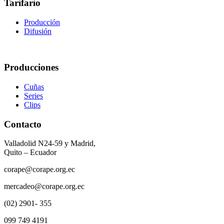
Tarifario
Producción
Difusión
Producciones
Cuñas
Series
Clips
Contacto
Valladolid N24-59 y Madrid,
Quito – Ecuador
corape@corape.org.ec
mercadeo@corape.org.ec
(02) 2901- 355
099 749 4191