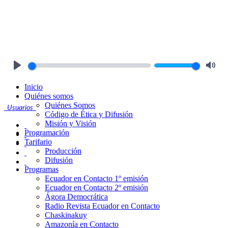
Play
Mute
Inicio
Quiénes somos
Quiénes Somos
Usuarios
Código de Ética y Difusión
Misión y Visión
Programación
Tarifario
Producción
Difusión
Programas
Ecuador en Contacto 1º emisión
Ecuador en Contacto 2º emisión
Ágora Democrática
Radio Revista Ecuador en Contacto
Chaskinakuy
Amazonía en Contacto