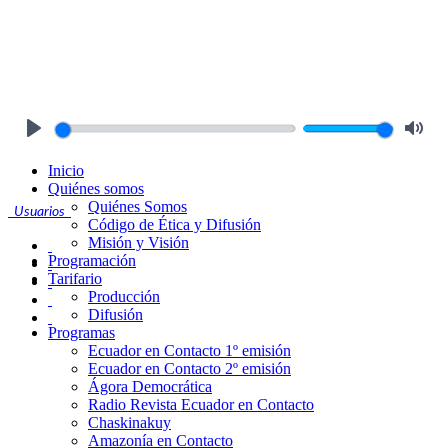
Play
Mute
Inicio
Quiénes somos
Quiénes Somos
Usuarios
Código de Ética y Difusión
Misión y Visión
Programación
Tarifario
Producción
Difusión
Programas
Ecuador en Contacto 1º emisión
Ecuador en Contacto 2º emisión
Ágora Democrática
Radio Revista Ecuador en Contacto
Chaskinakuy
Amazonía en Contacto