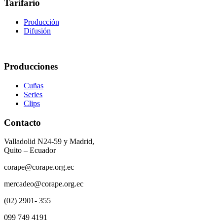
Tarifario
Producción
Difusión
Producciones
Cuñas
Series
Clips
Contacto
Valladolid N24-59 y Madrid,
Quito – Ecuador
corape@corape.org.ec
mercadeo@corape.org.ec
(02) 2901- 355
099 749 4191