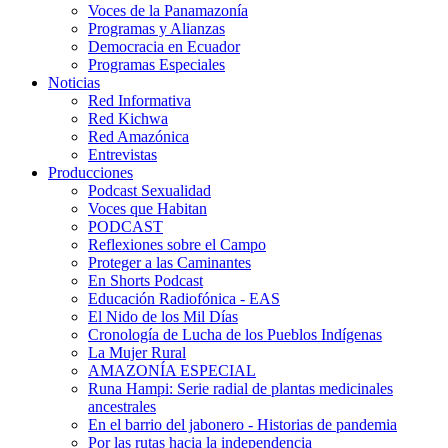
Voces de la Panamazonía
Programas y Alianzas
Democracia en Ecuador
Programas Especiales
Noticias
Red Informativa
Red Kichwa
Red Amazónica
Entrevistas
Producciones
Podcast Sexualidad
Voces que Habitan
PODCAST
Reflexiones sobre el Campo
Proteger a las Caminantes
En Shorts Podcast
Educación Radiofónica - EAS
El Nido de los Mil Días
Cronología de Lucha de los Pueblos Indígenas
La Mujer Rural
AMAZONÍA ESPECIAL
Runa Hampi: Serie radial de plantas medicinales
ancestrales
En el barrio del jabonero - Historias de pandemia
Por las rutas hacia la independencia