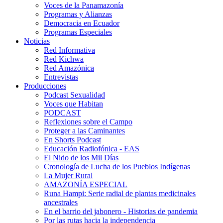
Voces de la Panamazonía
Programas y Alianzas
Democracia en Ecuador
Programas Especiales
Noticias
Red Informativa
Red Kichwa
Red Amazónica
Entrevistas
Producciones
Podcast Sexualidad
Voces que Habitan
PODCAST
Reflexiones sobre el Campo
Proteger a las Caminantes
En Shorts Podcast
Educación Radiofónica - EAS
El Nido de los Mil Días
Cronología de Lucha de los Pueblos Indígenas
La Mujer Rural
AMAZONÍA ESPECIAL
Runa Hampi: Serie radial de plantas medicinales
ancestrales
En el barrio del jabonero - Historias de pandemia
Por las rutas hacia la independencia