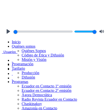
Play
Mute
Inicio
Quiénes somos
Quiénes Somos
Usuarios
Código de Ética y Difusión
Misión y Visión
Programación
Tarifario
Producción
Difusión
Programas
Ecuador en Contacto 1º emisión
Ecuador en Contacto 2º emisión
Ágora Democrática
Radio Revista Ecuador en Contacto
Chaskinakuy
Amazonía en Contacto