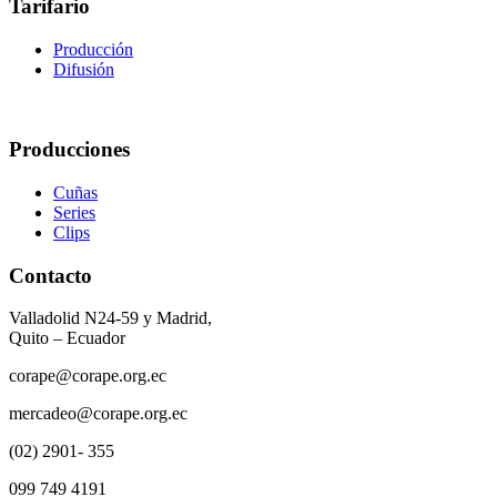
Tarifario
Producción
Difusión
Producciones
Cuñas
Series
Clips
Contacto
Valladolid N24-59 y Madrid,
Quito – Ecuador
corape@corape.org.ec
mercadeo@corape.org.ec
(02) 2901- 355
099 749 4191