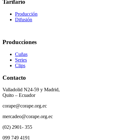
Tarifario
Producción
Difusión
Producciones
Cuñas
Series
Clips
Contacto
Valladolid N24-59 y Madrid,
Quito – Ecuador
corape@corape.org.ec
mercadeo@corape.org.ec
(02) 2901- 355
099 749 4191