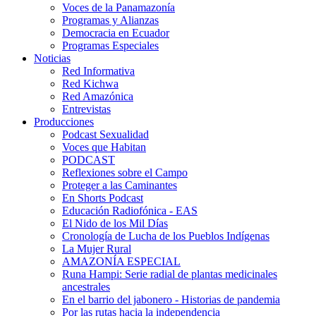
Voces de la Panamazonía
Programas y Alianzas
Democracia en Ecuador
Programas Especiales
Noticias
Red Informativa
Red Kichwa
Red Amazónica
Entrevistas
Producciones
Podcast Sexualidad
Voces que Habitan
PODCAST
Reflexiones sobre el Campo
Proteger a las Caminantes
En Shorts Podcast
Educación Radiofónica - EAS
El Nido de los Mil Días
Cronología de Lucha de los Pueblos Indígenas
La Mujer Rural
AMAZONÍA ESPECIAL
Runa Hampi: Serie radial de plantas medicinales
ancestrales
En el barrio del jabonero - Historias de pandemia
Por las rutas hacia la independencia