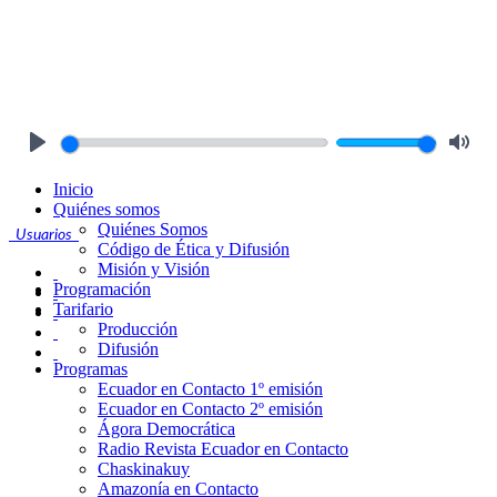
Play
Mute
Inicio
Quiénes somos
Quiénes Somos
Usuarios
Código de Ética y Difusión
Misión y Visión
Programación
Tarifario
Producción
Difusión
Programas
Ecuador en Contacto 1º emisión
Ecuador en Contacto 2º emisión
Ágora Democrática
Radio Revista Ecuador en Contacto
Chaskinakuy
Amazonía en Contacto