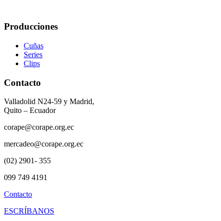
Producciones
Cuñas
Series
Clips
Contacto
Valladolid N24-59 y Madrid,
Quito – Ecuador
corape@corape.org.ec
mercadeo@corape.org.ec
(02) 2901- 355
099 749 4191
Contacto
ESCRÍBANOS