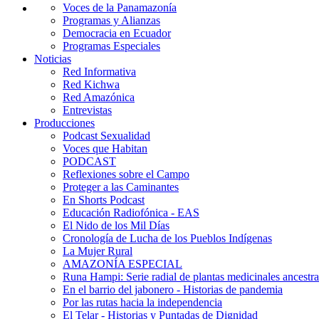
Voces de la Panamazonía
Programas y Alianzas
Democracia en Ecuador
Programas Especiales
Noticias
Red Informativa
Red Kichwa
Red Amazónica
Entrevistas
Producciones
Podcast Sexualidad
Voces que Habitan
PODCAST
Reflexiones sobre el Campo
Proteger a las Caminantes
En Shorts Podcast
Educación Radiofónica - EAS
El Nido de los Mil Días
Cronología de Lucha de los Pueblos Indígenas
La Mujer Rural
AMAZONÍA ESPECIAL
Runa Hampi: Serie radial de plantas medicinales ancestra
En el barrio del jabonero - Historias de pandemia
Por las rutas hacia la independencia
El Telar - Historias y Puntadas de Dignidad