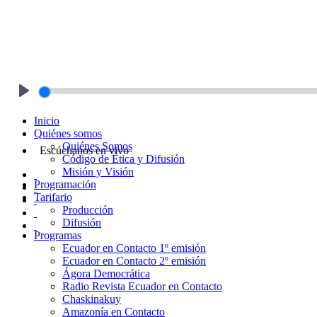
Play
Inicio
Quiénes somos
Quiénes Somos
Escúchanos en vivo
Código de Ética y Difusión
Misión y Visión
Programación
Tarifario
Producción
Difusión
Programas
Ecuador en Contacto 1º emisión
Ecuador en Contacto 2º emisión
Ágora Democrática
Radio Revista Ecuador en Contacto
Chaskinakuy
Amazonía en Contacto