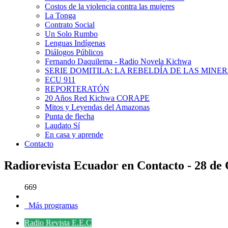
Costos de la violencia contra las mujeres
La Tonga
Contrato Social
Un Solo Rumbo
Lenguas Indígenas
Diálogos Públicos
Fernando Daquilema - Radio Novela Kichwa
SERIE DOMITILA: LA REBELDÍA DE LAS MINE
ECU 911
REPORTERATÓN
20 Años Red Kichwa CORAPE
Mitos y Leyendas del Amazonas
Punta de flecha
Laudato Sí
En casa y aprende
Contacto
Radiorevista Ecuador en Contacto - 28 de
669
Más programas
Radio Revista E.E.C