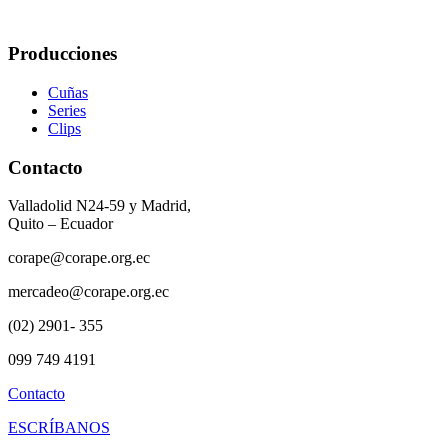
Producciones
Cuñas
Series
Clips
Contacto
Valladolid N24-59 y Madrid,
Quito – Ecuador
corape@corape.org.ec
mercadeo@corape.org.ec
(02) 2901- 355
099 749 4191
Contacto
ESCRÍBANOS