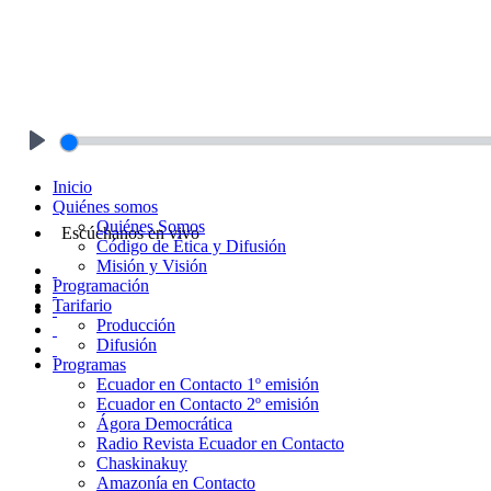
Play
Inicio
Quiénes somos
Quiénes Somos
Escúchanos en vivo
Código de Ética y Difusión
Misión y Visión
Programación
Tarifario
Producción
Difusión
Programas
Ecuador en Contacto 1º emisión
Ecuador en Contacto 2º emisión
Ágora Democrática
Radio Revista Ecuador en Contacto
Chaskinakuy
Amazonía en Contacto