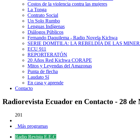
Costos de la violencia contra las mujeres
La Tonga
Contrato Social
Un Solo Rumbo
Lenguas Indígenas
Diálogos Públicos
Fernando Daquilema - Radio Novela Kichwa
SERIE DOMITILA: LA REBELDÍA DE LAS MINE
ECU 911
REPORTERATÓN
20 Años Red Kichwa CORAPE
Mitos y Leyendas del Amazonas
Punta de flecha
Laudato Sí
En casa y aprende
Contacto
Radiorevista Ecuador en Contacto - 28 de
201
Más programas
Radio Revista E.E.C