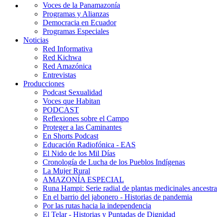
Voces de la Panamazonía
Programas y Alianzas
Democracia en Ecuador
Programas Especiales
Noticias
Red Informativa
Red Kichwa
Red Amazónica
Entrevistas
Producciones
Podcast Sexualidad
Voces que Habitan
PODCAST
Reflexiones sobre el Campo
Proteger a las Caminantes
En Shorts Podcast
Educación Radiofónica - EAS
El Nido de los Mil Días
Cronología de Lucha de los Pueblos Indígenas
La Mujer Rural
AMAZONÍA ESPECIAL
Runa Hampi: Serie radial de plantas medicinales ancestra
En el barrio del jabonero - Historias de pandemia
Por las rutas hacia la independencia
El Telar - Historias y Puntadas de Dignidad