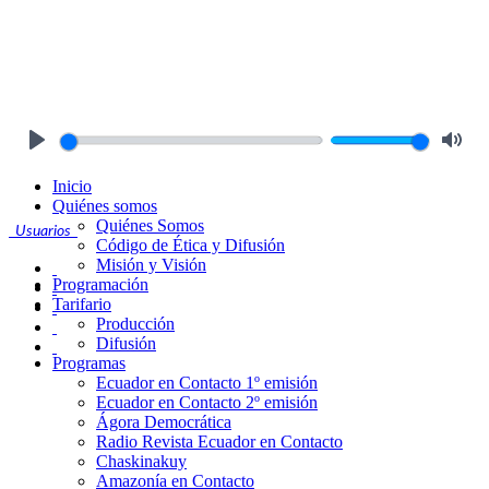
Play
Mute
Inicio
Quiénes somos
Quiénes Somos
Usuarios
Código de Ética y Difusión
Misión y Visión
Programación
Tarifario
Producción
Difusión
Programas
Ecuador en Contacto 1º emisión
Ecuador en Contacto 2º emisión
Ágora Democrática
Radio Revista Ecuador en Contacto
Chaskinakuy
Amazonía en Contacto