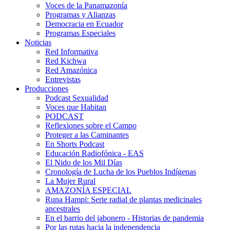
Voces de la Panamazonía
Programas y Alianzas
Democracia en Ecuador
Programas Especiales
Noticias
Red Informativa
Red Kichwa
Red Amazónica
Entrevistas
Producciones
Podcast Sexualidad
Voces que Habitan
PODCAST
Reflexiones sobre el Campo
Proteger a las Caminantes
En Shorts Podcast
Educación Radiofónica - EAS
El Nido de los Mil Días
Cronología de Lucha de los Pueblos Indígenas
La Mujer Rural
AMAZONÍA ESPECIAL
Runa Hampi: Serie radial de plantas medicinales
ancestrales
En el barrio del jabonero - Historias de pandemia
Por las rutas hacia la independencia