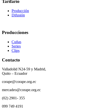
Tarifario
Producción
Difusión
Producciones
Cuñas
Series
Clips
Contacto
Valladolid N24-59 y Madrid,
Quito – Ecuador
corape@corape.org.ec
mercadeo@corape.org.ec
(02) 2901- 355
099 749 4191