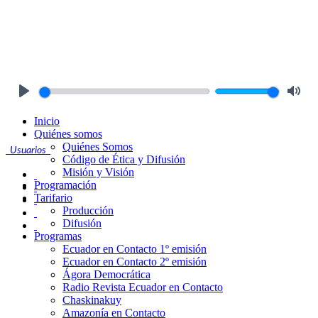
Play
Mute
Inicio
Quiénes somos
Quiénes Somos
Usuarios
Código de Ética y Difusión
Misión y Visión
Programación
Tarifario
Producción
Difusión
Programas
Ecuador en Contacto 1º emisión
Ecuador en Contacto 2º emisión
Ágora Democrática
Radio Revista Ecuador en Contacto
Chaskinakuy
Amazonía en Contacto