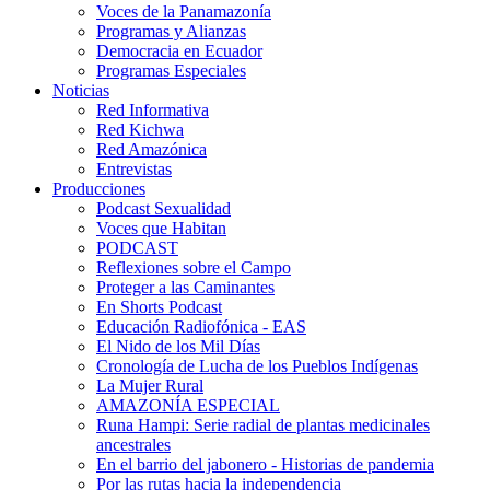
Voces de la Panamazonía
Programas y Alianzas
Democracia en Ecuador
Programas Especiales
Noticias
Red Informativa
Red Kichwa
Red Amazónica
Entrevistas
Producciones
Podcast Sexualidad
Voces que Habitan
PODCAST
Reflexiones sobre el Campo
Proteger a las Caminantes
En Shorts Podcast
Educación Radiofónica - EAS
El Nido de los Mil Días
Cronología de Lucha de los Pueblos Indígenas
La Mujer Rural
AMAZONÍA ESPECIAL
Runa Hampi: Serie radial de plantas medicinales
ancestrales
En el barrio del jabonero - Historias de pandemia
Por las rutas hacia la independencia