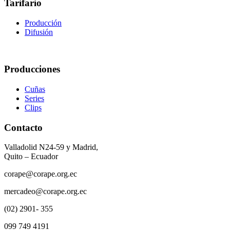
Tarifario
Producción
Difusión
Producciones
Cuñas
Series
Clips
Contacto
Valladolid N24-59 y Madrid,
Quito – Ecuador
corape@corape.org.ec
mercadeo@corape.org.ec
(02) 2901- 355
099 749 4191