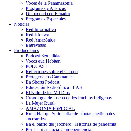
Voces de la Panamazonía
Programas y Alianzas
Democracia en Ecuador
Programas Especiales
Noticias
Red Informativa
Red Kichwa
Red Amazónica
Entrevistas
Producciones
Podcast Sexualidad
Voces que Habitan
PODCAST
Reflexiones sobre el Campo
Proteger a las Caminantes
En Shorts Podcast
Educación Radiofónica - EAS
El Nido de los Mil Días
Cronología de Lucha de los Pueblos Indígenas
La Mujer Rural
AMAZONÍA ESPECIAL
Runa Hampi: Serie radial de plantas medicinales
ancestrales
En el barrio del jabonero - Historias de pandemia
Por las rutas hacia la independencia