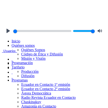
Play
Mute
Inicio
Quiénes somos
Quiénes Somos
Usuarios
Código de Ética y Difusión
Misión y Visión
Programación
Tarifario
Producción
Difusión
Programas
Ecuador en Contacto 1º emisión
Ecuador en Contacto 2º emisión
Ágora Democrática
Radio Revista Ecuador en Contacto
Chaskinakuy
Amazonía en Contacto