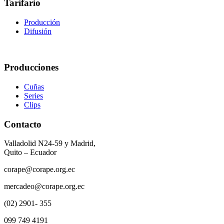
Tarifario
Producción
Difusión
Producciones
Cuñas
Series
Clips
Contacto
Valladolid N24-59 y Madrid,
Quito – Ecuador
corape@corape.org.ec
mercadeo@corape.org.ec
(02) 2901- 355
099 749 4191