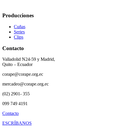
Producciones
Cuñas
Series
Clips
Contacto
Valladolid N24-59 y Madrid,
Quito – Ecuador
corape@corape.org.ec
mercadeo@corape.org.ec
(02) 2901- 355
099 749 4191
Contacto
ESCRÍBANOS