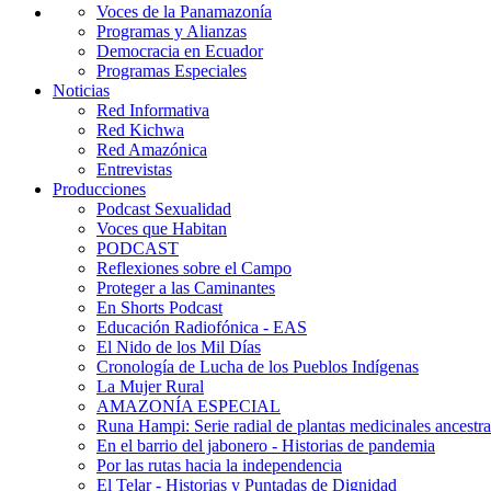
Voces de la Panamazonía
Programas y Alianzas
Democracia en Ecuador
Programas Especiales
Noticias
Red Informativa
Red Kichwa
Red Amazónica
Entrevistas
Producciones
Podcast Sexualidad
Voces que Habitan
PODCAST
Reflexiones sobre el Campo
Proteger a las Caminantes
En Shorts Podcast
Educación Radiofónica - EAS
El Nido de los Mil Días
Cronología de Lucha de los Pueblos Indígenas
La Mujer Rural
AMAZONÍA ESPECIAL
Runa Hampi: Serie radial de plantas medicinales ancestra
En el barrio del jabonero - Historias de pandemia
Por las rutas hacia la independencia
El Telar - Historias y Puntadas de Dignidad