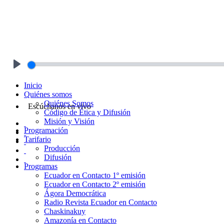
Play
Inicio
Quiénes somos
Quiénes Somos
Escúchanos en vivo
Código de Ética y Difusión
Misión y Visión
Programación
Tarifario
Producción
Difusión
Programas
Ecuador en Contacto 1º emisión
Ecuador en Contacto 2º emisión
Ágora Democrática
Radio Revista Ecuador en Contacto
Chaskinakuy
Amazonía en Contacto