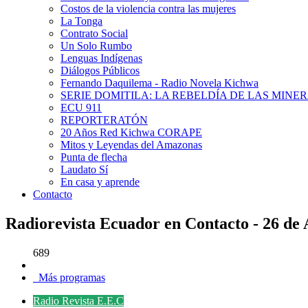
Costos de la violencia contra las mujeres
La Tonga
Contrato Social
Un Solo Rumbo
Lenguas Indígenas
Diálogos Públicos
Fernando Daquilema - Radio Novela Kichwa
SERIE DOMITILA: LA REBELDÍA DE LAS MINE
ECU 911
REPORTERATÓN
20 Años Red Kichwa CORAPE
Mitos y Leyendas del Amazonas
Punta de flecha
Laudato Sí
En casa y aprende
Contacto
Radiorevista Ecuador en Contacto - 26 de 
689
Más programas
Radio Revista E.E.C