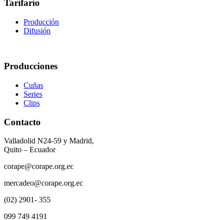
Tarifario
Producción
Difusión
Producciones
Cuñas
Series
Clips
Contacto
Valladolid N24-59 y Madrid,
Quito – Ecuador
corape@corape.org.ec
mercadeo@corape.org.ec
(02) 2901- 355
099 749 4191