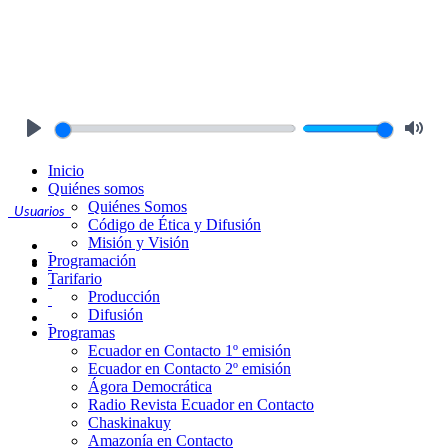
Play
Mute
Inicio
Quiénes somos
Quiénes Somos
Usuarios
Código de Ética y Difusión
Misión y Visión
Programación
Tarifario
Producción
Difusión
Programas
Ecuador en Contacto 1º emisión
Ecuador en Contacto 2º emisión
Ágora Democrática
Radio Revista Ecuador en Contacto
Chaskinakuy
Amazonía en Contacto