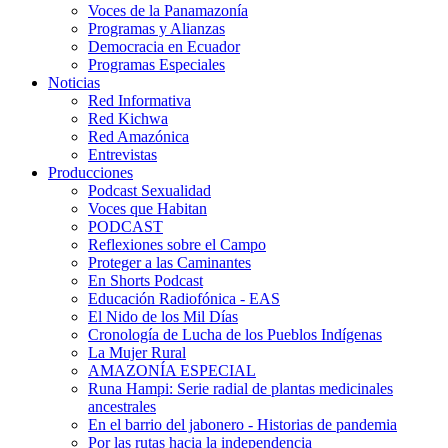
Voces de la Panamazonía
Programas y Alianzas
Democracia en Ecuador
Programas Especiales
Noticias
Red Informativa
Red Kichwa
Red Amazónica
Entrevistas
Producciones
Podcast Sexualidad
Voces que Habitan
PODCAST
Reflexiones sobre el Campo
Proteger a las Caminantes
En Shorts Podcast
Educación Radiofónica - EAS
El Nido de los Mil Días
Cronología de Lucha de los Pueblos Indígenas
La Mujer Rural
AMAZONÍA ESPECIAL
Runa Hampi: Serie radial de plantas medicinales
ancestrales
En el barrio del jabonero - Historias de pandemia
Por las rutas hacia la independencia