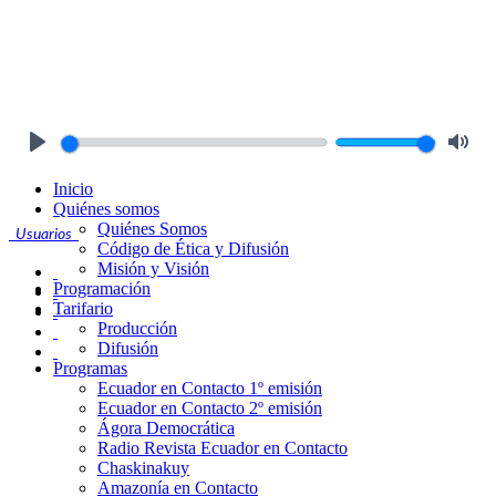
Play
Mute
Inicio
Quiénes somos
Quiénes Somos
Usuarios
Código de Ética y Difusión
Misión y Visión
Programación
Tarifario
Producción
Difusión
Programas
Ecuador en Contacto 1º emisión
Ecuador en Contacto 2º emisión
Ágora Democrática
Radio Revista Ecuador en Contacto
Chaskinakuy
Amazonía en Contacto