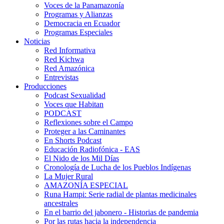
Voces de la Panamazonía
Programas y Alianzas
Democracia en Ecuador
Programas Especiales
Noticias
Red Informativa
Red Kichwa
Red Amazónica
Entrevistas
Producciones
Podcast Sexualidad
Voces que Habitan
PODCAST
Reflexiones sobre el Campo
Proteger a las Caminantes
En Shorts Podcast
Educación Radiofónica - EAS
El Nido de los Mil Días
Cronología de Lucha de los Pueblos Indígenas
La Mujer Rural
AMAZONÍA ESPECIAL
Runa Hampi: Serie radial de plantas medicinales
ancestrales
En el barrio del jabonero - Historias de pandemia
Por las rutas hacia la independencia