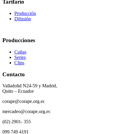
Tarifario
Producción
Difusión
Producciones
Cuñas
Series
Clips
Contacto
Valladolid N24-59 y Madrid,
Quito – Ecuador
corape@corape.org.ec
mercadeo@corape.org.ec
(02) 2901- 355
099 749 4191