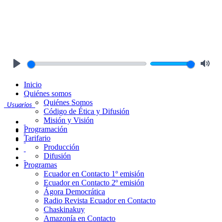
Play
Mute
Inicio
Quiénes somos
Quiénes Somos
Usuarios
Código de Ética y Difusión
Misión y Visión
Programación
Tarifario
Producción
Difusión
Programas
Ecuador en Contacto 1º emisión
Ecuador en Contacto 2º emisión
Ágora Democrática
Radio Revista Ecuador en Contacto
Chaskinakuy
Amazonía en Contacto