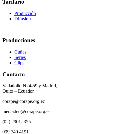
Tarifario
Producción
Difusión
Producciones
Cuñas
Series
Clips
Contacto
Valladolid N24-59 y Madrid,
Quito – Ecuador
corape@corape.org.ec
mercadeo@corape.org.ec
(02) 2901- 355
099 749 4191