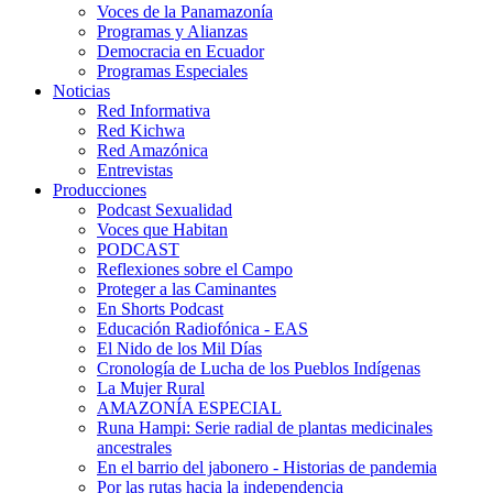
Voces de la Panamazonía
Programas y Alianzas
Democracia en Ecuador
Programas Especiales
Noticias
Red Informativa
Red Kichwa
Red Amazónica
Entrevistas
Producciones
Podcast Sexualidad
Voces que Habitan
PODCAST
Reflexiones sobre el Campo
Proteger a las Caminantes
En Shorts Podcast
Educación Radiofónica - EAS
El Nido de los Mil Días
Cronología de Lucha de los Pueblos Indígenas
La Mujer Rural
AMAZONÍA ESPECIAL
Runa Hampi: Serie radial de plantas medicinales
ancestrales
En el barrio del jabonero - Historias de pandemia
Por las rutas hacia la independencia