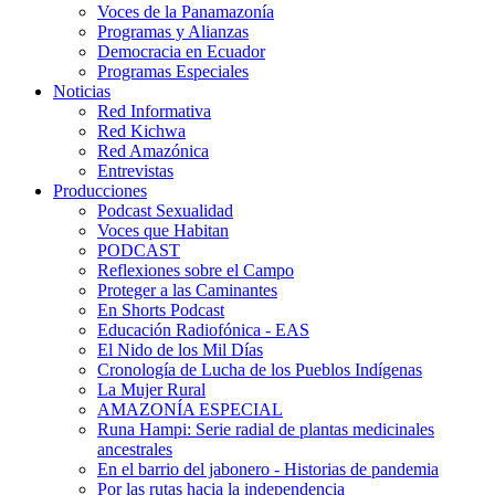
Voces de la Panamazonía
Programas y Alianzas
Democracia en Ecuador
Programas Especiales
Noticias
Red Informativa
Red Kichwa
Red Amazónica
Entrevistas
Producciones
Podcast Sexualidad
Voces que Habitan
PODCAST
Reflexiones sobre el Campo
Proteger a las Caminantes
En Shorts Podcast
Educación Radiofónica - EAS
El Nido de los Mil Días
Cronología de Lucha de los Pueblos Indígenas
La Mujer Rural
AMAZONÍA ESPECIAL
Runa Hampi: Serie radial de plantas medicinales
ancestrales
En el barrio del jabonero - Historias de pandemia
Por las rutas hacia la independencia