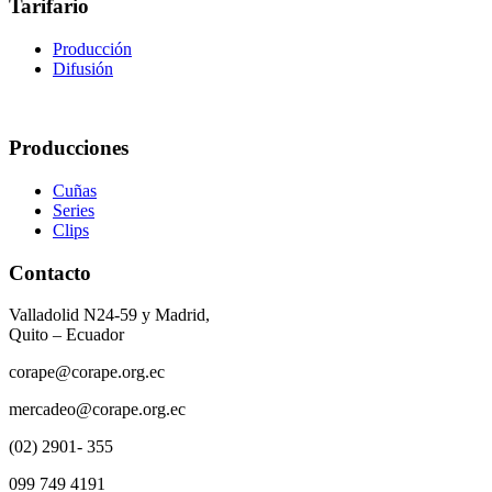
Tarifario
Producción
Difusión
Producciones
Cuñas
Series
Clips
Contacto
Valladolid N24-59 y Madrid,
Quito – Ecuador
corape@corape.org.ec
mercadeo@corape.org.ec
(02) 2901- 355
099 749 4191