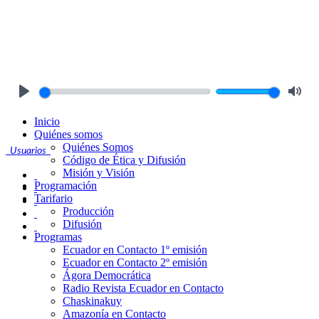
Play
Mute
Inicio
Quiénes somos
Quiénes Somos
Usuarios
Código de Ética y Difusión
Misión y Visión
Programación
Tarifario
Producción
Difusión
Programas
Ecuador en Contacto 1º emisión
Ecuador en Contacto 2º emisión
Ágora Democrática
Radio Revista Ecuador en Contacto
Chaskinakuy
Amazonía en Contacto