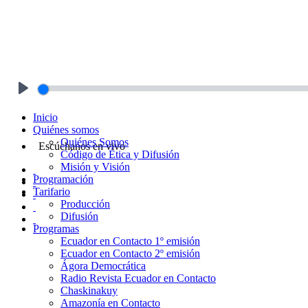
Play
Inicio
Quiénes somos
Quiénes Somos
Escúchanos en vivo
Código de Ética y Difusión
Misión y Visión
Programación
Tarifario
Producción
Difusión
Programas
Ecuador en Contacto 1º emisión
Ecuador en Contacto 2º emisión
Ágora Democrática
Radio Revista Ecuador en Contacto
Chaskinakuy
Amazonía en Contacto