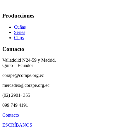
Producciones
Cuñas
Series
Clips
Contacto
Valladolid N24-59 y Madrid,
Quito – Ecuador
corape@corape.org.ec
mercadeo@corape.org.ec
(02) 2901- 355
099 749 4191
Contacto
ESCRÍBANOS