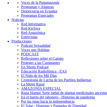
Voces de la Panamazonía
Programas y Alianzas
Democracia en Ecuador
Programas Especiales
Noticias
Red Informativa
Red Kichwa
Red Amazónica
Entrevistas
Producciones
Podcast Sexualidad
Voces que Habitan
PODCAST
Reflexiones sobre el Campo
Proteger a las Caminantes
En Shorts Podcast
Educación Radiofónica - EAS
El Nido de los Mil Días
Cronología de Lucha de los Pueblos Indígenas
La Mujer Rural
AMAZONÍA ESPECIAL
Runa Hampi: Serie radial de plantas medicinales ancestra
En el barrio del jabonero - Historias de pandemia
Por las rutas hacia la independencia
El Telar - Historias y Puntadas de Dignidad