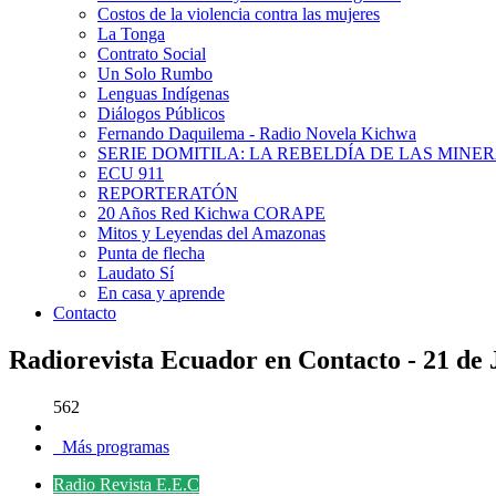
Costos de la violencia contra las mujeres
La Tonga
Contrato Social
Un Solo Rumbo
Lenguas Indígenas
Diálogos Públicos
Fernando Daquilema - Radio Novela Kichwa
SERIE DOMITILA: LA REBELDÍA DE LAS MINE
ECU 911
REPORTERATÓN
20 Años Red Kichwa CORAPE
Mitos y Leyendas del Amazonas
Punta de flecha
Laudato Sí
En casa y aprende
Contacto
Radiorevista Ecuador en Contacto - 21 de 
562
Más programas
Radio Revista E.E.C