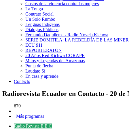
Costos de la violencia contra las mujeres
La Tonga
Contrato Social
Un Solo Rumbo
Lenguas Indígenas
Diálogos Públicos
Fernando Daquilema - Radio Novela Kichwa
SERIE DOMITILA: LA REBELDÍA DE LAS MINE
ECU 911
REPORTERATÓN
20 Años Red Kichwa CORAPE
Mitos y Leyendas del Amazonas
Punta de flecha
Laudato Sí
En casa y aprende
Contacto
Radiorevista Ecuador en Contacto - 20 de
670
Más programas
Radio Revista E.E.C