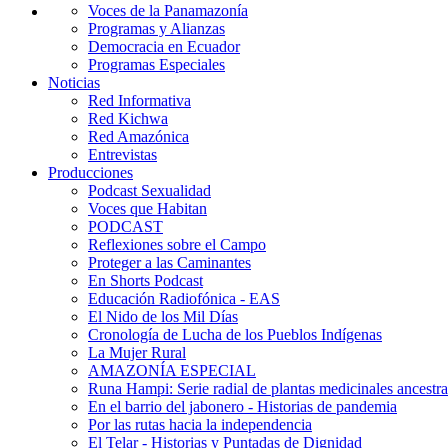
Voces de la Panamazonía
Programas y Alianzas
Democracia en Ecuador
Programas Especiales
Noticias
Red Informativa
Red Kichwa
Red Amazónica
Entrevistas
Producciones
Podcast Sexualidad
Voces que Habitan
PODCAST
Reflexiones sobre el Campo
Proteger a las Caminantes
En Shorts Podcast
Educación Radiofónica - EAS
El Nido de los Mil Días
Cronología de Lucha de los Pueblos Indígenas
La Mujer Rural
AMAZONÍA ESPECIAL
Runa Hampi: Serie radial de plantas medicinales ancestra
En el barrio del jabonero - Historias de pandemia
Por las rutas hacia la independencia
El Telar - Historias y Puntadas de Dignidad