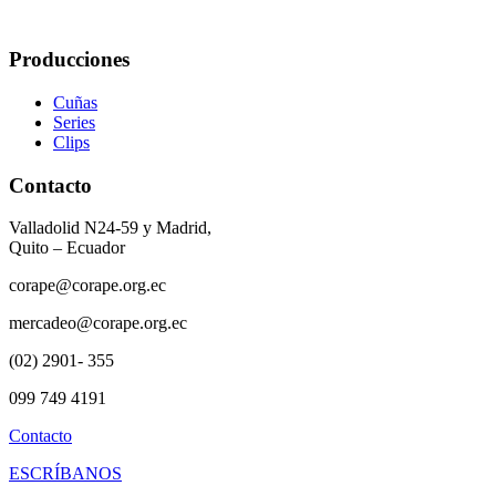
Producciones
Cuñas
Series
Clips
Contacto
Valladolid N24-59 y Madrid,
Quito – Ecuador
corape@corape.org.ec
mercadeo@corape.org.ec
(02) 2901- 355
099 749 4191
Contacto
ESCRÍBANOS