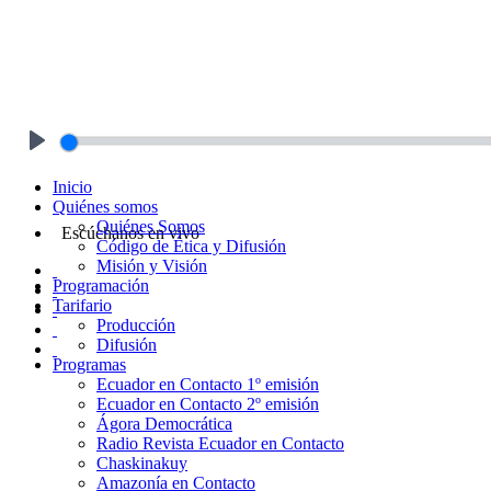
Play
Inicio
Quiénes somos
Quiénes Somos
Escúchanos en vivo
Código de Ética y Difusión
Misión y Visión
Programación
Tarifario
Producción
Difusión
Programas
Ecuador en Contacto 1º emisión
Ecuador en Contacto 2º emisión
Ágora Democrática
Radio Revista Ecuador en Contacto
Chaskinakuy
Amazonía en Contacto