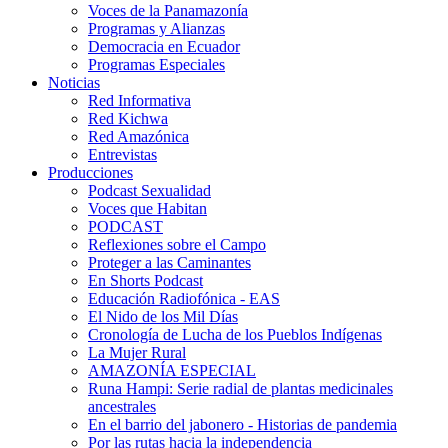
Voces de la Panamazonía
Programas y Alianzas
Democracia en Ecuador
Programas Especiales
Noticias
Red Informativa
Red Kichwa
Red Amazónica
Entrevistas
Producciones
Podcast Sexualidad
Voces que Habitan
PODCAST
Reflexiones sobre el Campo
Proteger a las Caminantes
En Shorts Podcast
Educación Radiofónica - EAS
El Nido de los Mil Días
Cronología de Lucha de los Pueblos Indígenas
La Mujer Rural
AMAZONÍA ESPECIAL
Runa Hampi: Serie radial de plantas medicinales
ancestrales
En el barrio del jabonero - Historias de pandemia
Por las rutas hacia la independencia