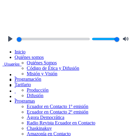
Play
Mute
Inicio
Quiénes somos
Quiénes Somos
Usuarios
Código de Ética y Difusión
Misión y Visión
Programación
Tarifario
Producción
Difusión
Programas
Ecuador en Contacto 1º emisión
Ecuador en Contacto 2º emisión
Ágora Democrática
Radio Revista Ecuador en Contacto
Chaskinakuy
Amazonía en Contacto