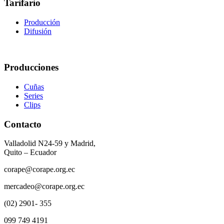
Tarifario
Producción
Difusión
Producciones
Cuñas
Series
Clips
Contacto
Valladolid N24-59 y Madrid,
Quito – Ecuador
corape@corape.org.ec
mercadeo@corape.org.ec
(02) 2901- 355
099 749 4191