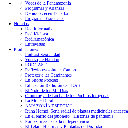
Voces de la Panamazonía
Programas y Alianzas
Democracia en Ecuador
Programas Especiales
Noticias
Red Informativa
Red Kichwa
Red Amazónica
Entrevistas
Producciones
Podcast Sexualidad
Voces que Habitan
PODCAST
Reflexiones sobre el Campo
Proteger a las Caminantes
En Shorts Podcast
Educación Radiofónica - EAS
El Nido de los Mil Días
Cronología de Lucha de los Pueblos Indígenas
La Mujer Rural
AMAZONÍA ESPECIAL
Runa Hampi: Serie radial de plantas medicinales ancestra
En el barrio del jabonero - Historias de pandemia
Por las rutas hacia la independencia
El Telar - Historias y Puntadas de Dignidad