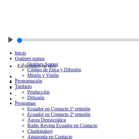
Play
Inicio
Quiénes somos
Quiénes Somos
Escúchanos en vivo
Código de Ética y Difusión
Misión y Visión
Programación
Tarifario
Producción
Difusión
Programas
Ecuador en Contacto 1º emisión
Ecuador en Contacto 2º emisión
Ágora Democrática
Radio Revista Ecuador en Contacto
Chaskinakuy
Amazonía en Contacto