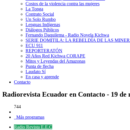
Costos de la violencia contra las mujeres
La Tonga
Contrato Social
Un Solo Rumbo
Lenguas Indígenas
Diálogos Públicos
Fernando Daquilema - Radio Novela Kichwa
SERIE DOMITILA: LA REBELDÍA DE LAS MINE
ECU 911
REPORTERATÓN
20 Años Red Kichwa CORAPE
Mitos y Leyendas del Amazonas
Punta de flecha
Laudato Sí
En casa y aprende
Contacto
Radiorevista Ecuador en Contacto - 19 de
744
Más programas
Radio Revista E.E.C