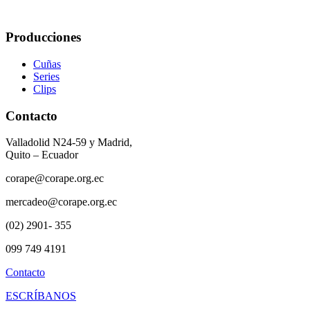
Producciones
Cuñas
Series
Clips
Contacto
Valladolid N24-59 y Madrid,
Quito – Ecuador
corape@corape.org.ec
mercadeo@corape.org.ec
(02) 2901- 355
099 749 4191
Contacto
ESCRÍBANOS