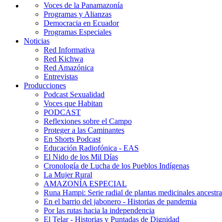
Voces de la Panamazonía
Programas y Alianzas
Democracia en Ecuador
Programas Especiales
Noticias
Red Informativa
Red Kichwa
Red Amazónica
Entrevistas
Producciones
Podcast Sexualidad
Voces que Habitan
PODCAST
Reflexiones sobre el Campo
Proteger a las Caminantes
En Shorts Podcast
Educación Radiofónica - EAS
El Nido de los Mil Días
Cronología de Lucha de los Pueblos Indígenas
La Mujer Rural
AMAZONÍA ESPECIAL
Runa Hampi: Serie radial de plantas medicinales ancestra
En el barrio del jabonero - Historias de pandemia
Por las rutas hacia la independencia
El Telar - Historias y Puntadas de Dignidad