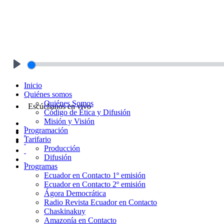
Play
Inicio
Quiénes somos
Quiénes Somos
Escúchanos en vivo
Código de Ética y Difusión
Misión y Visión
Programación
Tarifario
Producción
Difusión
Programas
Ecuador en Contacto 1º emisión
Ecuador en Contacto 2º emisión
Ágora Democrática
Radio Revista Ecuador en Contacto
Chaskinakuy
Amazonía en Contacto