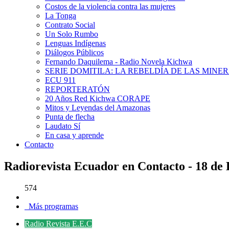
Costos de la violencia contra las mujeres
La Tonga
Contrato Social
Un Solo Rumbo
Lenguas Indígenas
Diálogos Públicos
Fernando Daquilema - Radio Novela Kichwa
SERIE DOMITILA: LA REBELDÍA DE LAS MINE
ECU 911
REPORTERATÓN
20 Años Red Kichwa CORAPE
Mitos y Leyendas del Amazonas
Punta de flecha
Laudato Sí
En casa y aprende
Contacto
Radiorevista Ecuador en Contacto - 18 de
574
Más programas
Radio Revista E.E.C