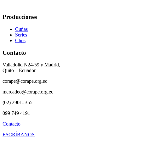
Producciones
Cuñas
Series
Clips
Contacto
Valladolid N24-59 y Madrid,
Quito – Ecuador
corape@corape.org.ec
mercadeo@corape.org.ec
(02) 2901- 355
099 749 4191
Contacto
ESCRÍBANOS