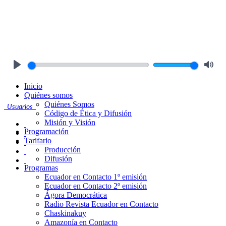
Play
Mute
Inicio
Quiénes somos
Quiénes Somos
Usuarios
Código de Ética y Difusión
Misión y Visión
Programación
Tarifario
Producción
Difusión
Programas
Ecuador en Contacto 1º emisión
Ecuador en Contacto 2º emisión
Ágora Democrática
Radio Revista Ecuador en Contacto
Chaskinakuy
Amazonía en Contacto