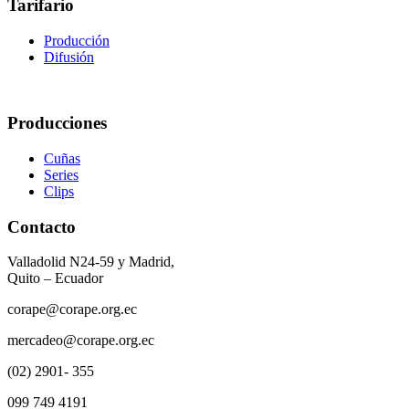
Tarifario
Producción
Difusión
Producciones
Cuñas
Series
Clips
Contacto
Valladolid N24-59 y Madrid,
Quito – Ecuador
corape@corape.org.ec
mercadeo@corape.org.ec
(02) 2901- 355
099 749 4191