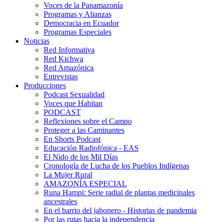
Voces de la Panamazonía
Programas y Alianzas
Democracia en Ecuador
Programas Especiales
Noticias
Red Informativa
Red Kichwa
Red Amazónica
Entrevistas
Producciones
Podcast Sexualidad
Voces que Habitan
PODCAST
Reflexiones sobre el Campo
Proteger a las Caminantes
En Shorts Podcast
Educación Radiofónica - EAS
El Nido de los Mil Días
Cronología de Lucha de los Pueblos Indígenas
La Mujer Rural
AMAZONÍA ESPECIAL
Runa Hampi: Serie radial de plantas medicinales
ancestrales
En el barrio del jabonero - Historias de pandemia
Por las rutas hacia la independencia