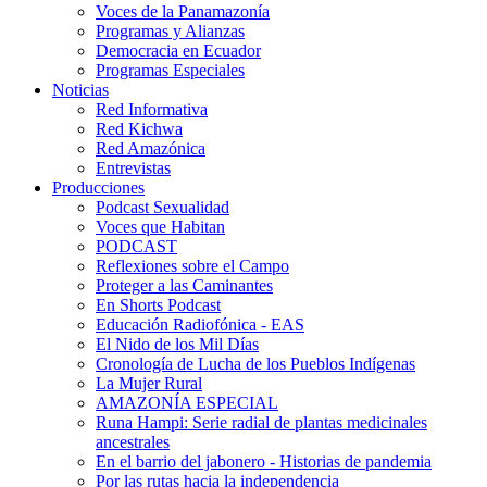
Voces de la Panamazonía
Programas y Alianzas
Democracia en Ecuador
Programas Especiales
Noticias
Red Informativa
Red Kichwa
Red Amazónica
Entrevistas
Producciones
Podcast Sexualidad
Voces que Habitan
PODCAST
Reflexiones sobre el Campo
Proteger a las Caminantes
En Shorts Podcast
Educación Radiofónica - EAS
El Nido de los Mil Días
Cronología de Lucha de los Pueblos Indígenas
La Mujer Rural
AMAZONÍA ESPECIAL
Runa Hampi: Serie radial de plantas medicinales
ancestrales
En el barrio del jabonero - Historias de pandemia
Por las rutas hacia la independencia