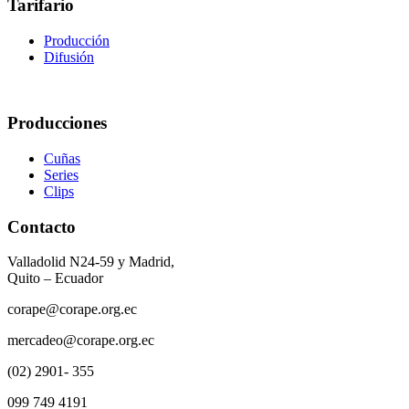
Tarifario
Producción
Difusión
Producciones
Cuñas
Series
Clips
Contacto
Valladolid N24-59 y Madrid,
Quito – Ecuador
corape@corape.org.ec
mercadeo@corape.org.ec
(02) 2901- 355
099 749 4191