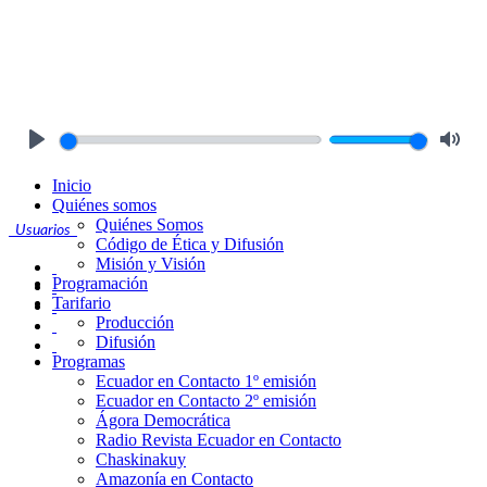
Play
Mute
Inicio
Quiénes somos
Quiénes Somos
Usuarios
Código de Ética y Difusión
Misión y Visión
Programación
Tarifario
Producción
Difusión
Programas
Ecuador en Contacto 1º emisión
Ecuador en Contacto 2º emisión
Ágora Democrática
Radio Revista Ecuador en Contacto
Chaskinakuy
Amazonía en Contacto