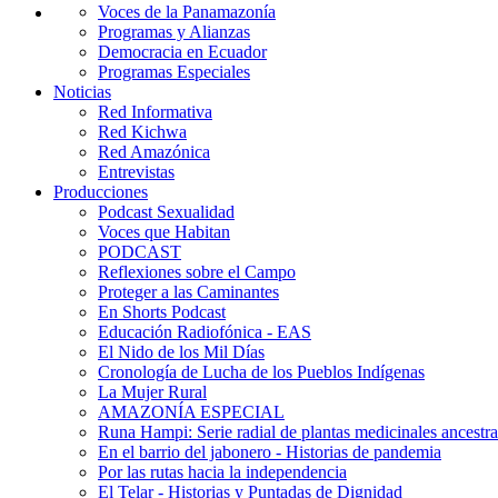
Voces de la Panamazonía
Programas y Alianzas
Democracia en Ecuador
Programas Especiales
Noticias
Red Informativa
Red Kichwa
Red Amazónica
Entrevistas
Producciones
Podcast Sexualidad
Voces que Habitan
PODCAST
Reflexiones sobre el Campo
Proteger a las Caminantes
En Shorts Podcast
Educación Radiofónica - EAS
El Nido de los Mil Días
Cronología de Lucha de los Pueblos Indígenas
La Mujer Rural
AMAZONÍA ESPECIAL
Runa Hampi: Serie radial de plantas medicinales ancestra
En el barrio del jabonero - Historias de pandemia
Por las rutas hacia la independencia
El Telar - Historias y Puntadas de Dignidad