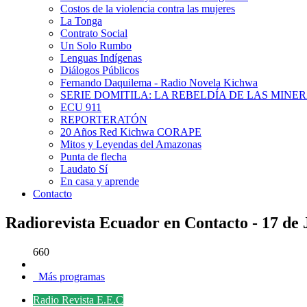
Costos de la violencia contra las mujeres
La Tonga
Contrato Social
Un Solo Rumbo
Lenguas Indígenas
Diálogos Públicos
Fernando Daquilema - Radio Novela Kichwa
SERIE DOMITILA: LA REBELDÍA DE LAS MINE
ECU 911
REPORTERATÓN
20 Años Red Kichwa CORAPE
Mitos y Leyendas del Amazonas
Punta de flecha
Laudato Sí
En casa y aprende
Contacto
Radiorevista Ecuador en Contacto - 17 de 
660
Más programas
Radio Revista E.E.C