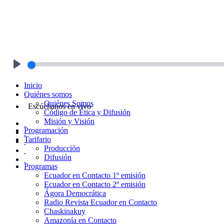
Play
Inicio
Quiénes somos
Quiénes Somos
Escúchanos en vivo
Código de Ética y Difusión
Misión y Visión
Programación
Tarifario
Producción
Difusión
Programas
Ecuador en Contacto 1º emisión
Ecuador en Contacto 2º emisión
Ágora Democrática
Radio Revista Ecuador en Contacto
Chaskinakuy
Amazonía en Contacto