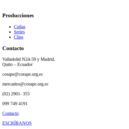
Producciones
Cuñas
Series
Clips
Contacto
Valladolid N24-59 y Madrid,
Quito – Ecuador
corape@corape.org.ec
mercadeo@corape.org.ec
(02) 2901- 355
099 749 4191
Contacto
ESCRÍBANOS