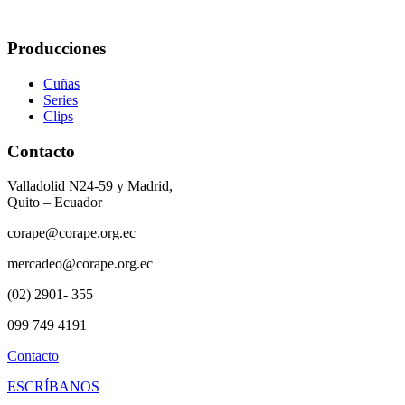
Producciones
Cuñas
Series
Clips
Contacto
Valladolid N24-59 y Madrid,
Quito – Ecuador
corape@corape.org.ec
mercadeo@corape.org.ec
(02) 2901- 355
099 749 4191
Contacto
ESCRÍBANOS