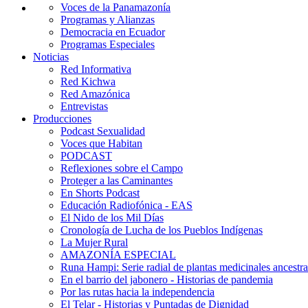
Voces de la Panamazonía
Programas y Alianzas
Democracia en Ecuador
Programas Especiales
Noticias
Red Informativa
Red Kichwa
Red Amazónica
Entrevistas
Producciones
Podcast Sexualidad
Voces que Habitan
PODCAST
Reflexiones sobre el Campo
Proteger a las Caminantes
En Shorts Podcast
Educación Radiofónica - EAS
El Nido de los Mil Días
Cronología de Lucha de los Pueblos Indígenas
La Mujer Rural
AMAZONÍA ESPECIAL
Runa Hampi: Serie radial de plantas medicinales ancestra
En el barrio del jabonero - Historias de pandemia
Por las rutas hacia la independencia
El Telar - Historias y Puntadas de Dignidad