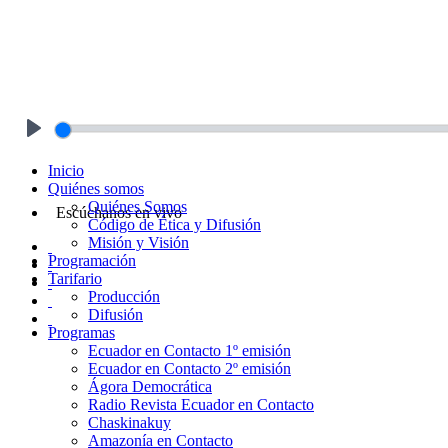
Play
Inicio
Quiénes somos
Quiénes Somos
Escúchanos en vivo
Código de Ética y Difusión
Misión y Visión
Programación
Tarifario
Producción
Difusión
Programas
Ecuador en Contacto 1º emisión
Ecuador en Contacto 2º emisión
Ágora Democrática
Radio Revista Ecuador en Contacto
Chaskinakuy
Amazonía en Contacto