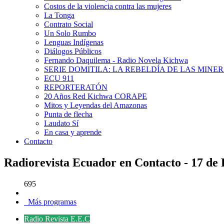
Costos de la violencia contra las mujeres
La Tonga
Contrato Social
Un Solo Rumbo
Lenguas Indígenas
Diálogos Públicos
Fernando Daquilema - Radio Novela Kichwa
SERIE DOMITILA: LA REBELDÍA DE LAS MINE
ECU 911
REPORTERATÓN
20 Años Red Kichwa CORAPE
Mitos y Leyendas del Amazonas
Punta de flecha
Laudato Sí
En casa y aprende
Contacto
Radiorevista Ecuador en Contacto - 17 de
695
Más programas
Radio Revista E.E.C