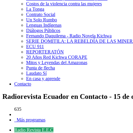
Costos de la violencia contra las mujeres
La Tonga
Contrato Social
Un Solo Rumbo
Lenguas Indígenas
Diálogos Públicos
Fernando Daquilema - Radio Novela Kichwa
SERIE DOMITILA: LA REBELDÍA DE LAS MINE
ECU 911
REPORTERATÓN
20 Años Red Kichwa CORAPE
Mitos y Leyendas del Amazonas
Punta de flecha
Laudato Sí
En casa y aprende
Contacto
Radiorevista Ecuador en Contacto - 15 de 
635
Más programas
Radio Revista E.E.C