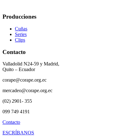
Producciones
Cuñas
Series
Clips
Contacto
Valladolid N24-59 y Madrid,
Quito – Ecuador
corape@corape.org.ec
mercadeo@corape.org.ec
(02) 2901- 355
099 749 4191
Contacto
ESCRÍBANOS