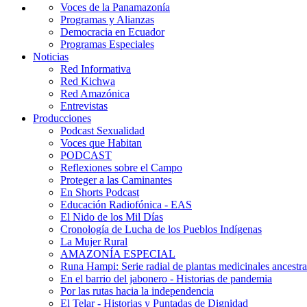
Voces de la Panamazonía
Programas y Alianzas
Democracia en Ecuador
Programas Especiales
Noticias
Red Informativa
Red Kichwa
Red Amazónica
Entrevistas
Producciones
Podcast Sexualidad
Voces que Habitan
PODCAST
Reflexiones sobre el Campo
Proteger a las Caminantes
En Shorts Podcast
Educación Radiofónica - EAS
El Nido de los Mil Días
Cronología de Lucha de los Pueblos Indígenas
La Mujer Rural
AMAZONÍA ESPECIAL
Runa Hampi: Serie radial de plantas medicinales ancestra
En el barrio del jabonero - Historias de pandemia
Por las rutas hacia la independencia
El Telar - Historias y Puntadas de Dignidad