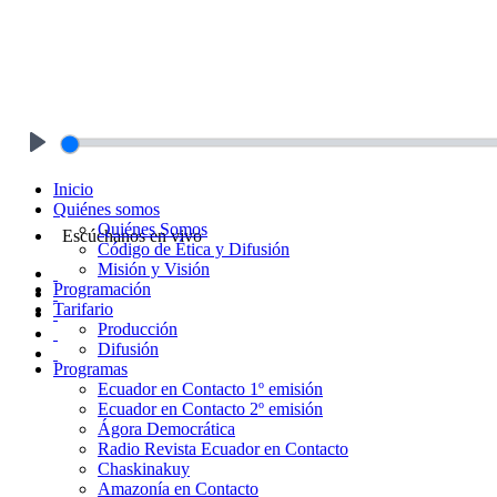
Play
Inicio
Quiénes somos
Quiénes Somos
Escúchanos en vivo
Código de Ética y Difusión
Misión y Visión
Programación
Tarifario
Producción
Difusión
Programas
Ecuador en Contacto 1º emisión
Ecuador en Contacto 2º emisión
Ágora Democrática
Radio Revista Ecuador en Contacto
Chaskinakuy
Amazonía en Contacto