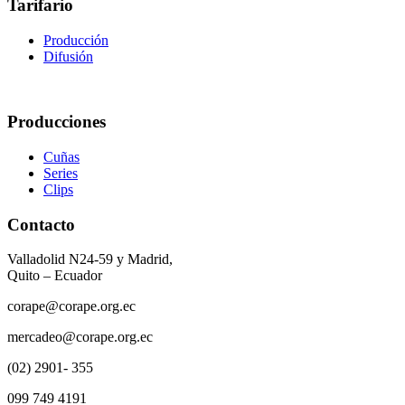
Tarifario
Producción
Difusión
Producciones
Cuñas
Series
Clips
Contacto
Valladolid N24-59 y Madrid,
Quito – Ecuador
corape@corape.org.ec
mercadeo@corape.org.ec
(02) 2901- 355
099 749 4191