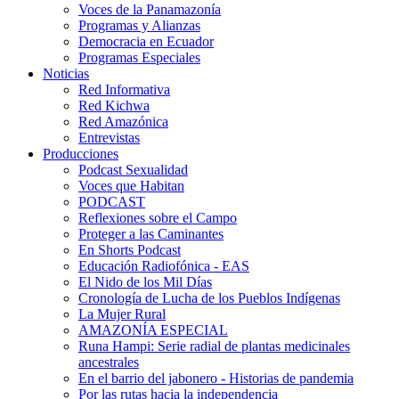
Voces de la Panamazonía
Programas y Alianzas
Democracia en Ecuador
Programas Especiales
Noticias
Red Informativa
Red Kichwa
Red Amazónica
Entrevistas
Producciones
Podcast Sexualidad
Voces que Habitan
PODCAST
Reflexiones sobre el Campo
Proteger a las Caminantes
En Shorts Podcast
Educación Radiofónica - EAS
El Nido de los Mil Días
Cronología de Lucha de los Pueblos Indígenas
La Mujer Rural
AMAZONÍA ESPECIAL
Runa Hampi: Serie radial de plantas medicinales
ancestrales
En el barrio del jabonero - Historias de pandemia
Por las rutas hacia la independencia