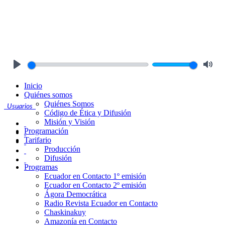
Play
Mute
Inicio
Quiénes somos
Quiénes Somos
Usuarios
Código de Ética y Difusión
Misión y Visión
Programación
Tarifario
Producción
Difusión
Programas
Ecuador en Contacto 1º emisión
Ecuador en Contacto 2º emisión
Ágora Democrática
Radio Revista Ecuador en Contacto
Chaskinakuy
Amazonía en Contacto