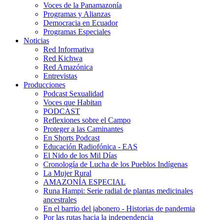
Voces de la Panamazonía
Programas y Alianzas
Democracia en Ecuador
Programas Especiales
Noticias
Red Informativa
Red Kichwa
Red Amazónica
Entrevistas
Producciones
Podcast Sexualidad
Voces que Habitan
PODCAST
Reflexiones sobre el Campo
Proteger a las Caminantes
En Shorts Podcast
Educación Radiofónica - EAS
El Nido de los Mil Días
Cronología de Lucha de los Pueblos Indígenas
La Mujer Rural
AMAZONÍA ESPECIAL
Runa Hampi: Serie radial de plantas medicinales
ancestrales
En el barrio del jabonero - Historias de pandemia
Por las rutas hacia la independencia