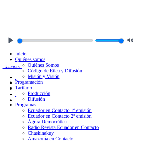
Play
Mute
Inicio
Quiénes somos
Quiénes Somos
Usuarios
Código de Ética y Difusión
Misión y Visión
Programación
Tarifario
Producción
Difusión
Programas
Ecuador en Contacto 1º emisión
Ecuador en Contacto 2º emisión
Ágora Democrática
Radio Revista Ecuador en Contacto
Chaskinakuy
Amazonía en Contacto