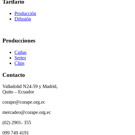
Tarifario
Producción
Difusión
Producciones
Cuñas
Series
Clips
Contacto
Valladolid N24-59 y Madrid,
Quito – Ecuador
corape@corape.org.ec
mercadeo@corape.org.ec
(02) 2901- 355
099 749 4191