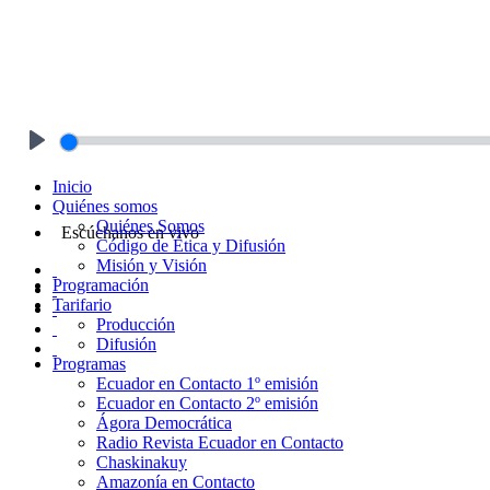
Play
Inicio
Quiénes somos
Quiénes Somos
Escúchanos en vivo
Código de Ética y Difusión
Misión y Visión
Programación
Tarifario
Producción
Difusión
Programas
Ecuador en Contacto 1º emisión
Ecuador en Contacto 2º emisión
Ágora Democrática
Radio Revista Ecuador en Contacto
Chaskinakuy
Amazonía en Contacto