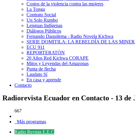
Costos de la violencia contra las mujeres
La Tonga
Contrato Social
Un Solo Rumbo
Lenguas Indígenas
Diálogos Públicos
Fernando Daquilema - Radio Novela Kichwa
SERIE DOMITILA: LA REBELDÍA DE LAS MINE
ECU 911
REPORTERATÓN
20 Años Red Kichwa CORAPE
Mitos y Leyendas del Amazonas
Punta de flecha
Laudato Sí
En casa y aprende
Contacto
Radiorevista Ecuador en Contacto - 13 de 
667
Más programas
Radio Revista E.E.C