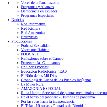
Voces de la Panamazonía
Programas y Alianzas
Democracia en Ecuador
Programas Especiales
Noticias
Red Informativa
Red Kichwa
Red Amazónica
Entrevistas
Producciones
Podcast Sexualidad
Voces que Habitan
PODCAST
Reflexiones sobre el Campo
Proteger a las Caminantes
En Shorts Podcast
Educación Radiofónica - EAS
El Nido de los Mil Días
Cronología de Lucha de los Pueblos Indígenas
La Mujer Rural
AMAZONÍA ESPECIAL
Runa Hampi: Serie radial de plantas medicinales ancestra
En el barrio del jabonero - Historias de pandemia
Por las rutas hacia la independencia
El Telar - Historias y Puntadas de Dignidad