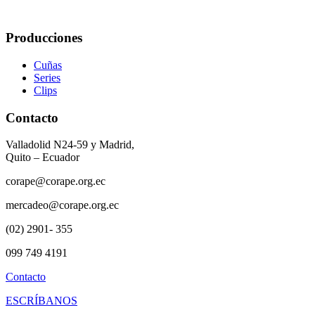
Producciones
Cuñas
Series
Clips
Contacto
Valladolid N24-59 y Madrid,
Quito – Ecuador
corape@corape.org.ec
mercadeo@corape.org.ec
(02) 2901- 355
099 749 4191
Contacto
ESCRÍBANOS