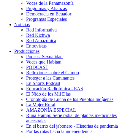
Voces de la Panamazonía
Programas y Alianzas
Democracia en Ecuador
Programas Especiales
Noticias
Red Informativa
Red Kichwa
Red Amazónica
Entrevistas
Producciones
Podcast Sexualidad
Voces que Habitan
PODCAST
Reflexiones sobre el Campo
Proteger a las Caminantes
En Shorts Podcast
Educación Radiofónica - EAS
El Nido de los Mil Días
Cronología de Lucha de los Pueblos Indígenas
La Mujer Rural
AMAZONÍA ESPECIAL
Runa Hampi: Serie radial de plantas medicinales
ancestrales
En el barrio del jabonero - Historias de pandemia
Por las rutas hacia la independencia