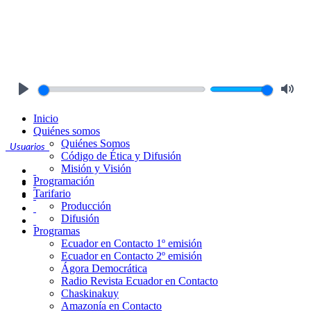
Play
Mute
Inicio
Quiénes somos
Quiénes Somos
Usuarios
Código de Ética y Difusión
Misión y Visión
Programación
Tarifario
Producción
Difusión
Programas
Ecuador en Contacto 1º emisión
Ecuador en Contacto 2º emisión
Ágora Democrática
Radio Revista Ecuador en Contacto
Chaskinakuy
Amazonía en Contacto