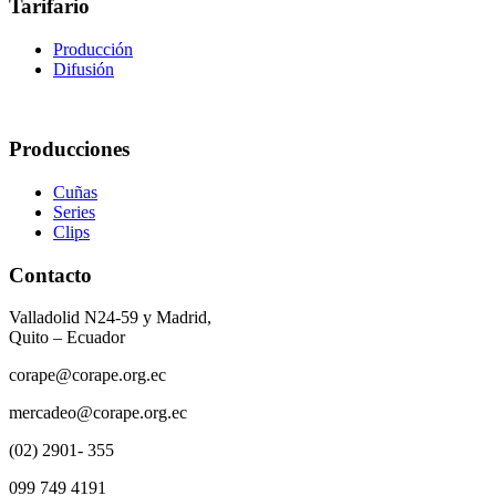
Tarifario
Producción
Difusión
Producciones
Cuñas
Series
Clips
Contacto
Valladolid N24-59 y Madrid,
Quito – Ecuador
corape@corape.org.ec
mercadeo@corape.org.ec
(02) 2901- 355
099 749 4191