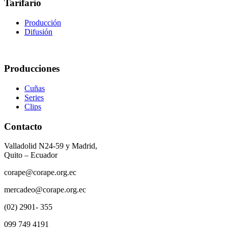
Tarifario
Producción
Difusión
Producciones
Cuñas
Series
Clips
Contacto
Valladolid N24-59 y Madrid,
Quito – Ecuador
corape@corape.org.ec
mercadeo@corape.org.ec
(02) 2901- 355
099 749 4191