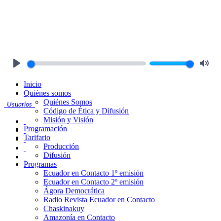
Play
Mute
Inicio
Quiénes somos
Quiénes Somos
Usuarios
Código de Ética y Difusión
Misión y Visión
Programación
Tarifario
Producción
Difusión
Programas
Ecuador en Contacto 1º emisión
Ecuador en Contacto 2º emisión
Ágora Democrática
Radio Revista Ecuador en Contacto
Chaskinakuy
Amazonía en Contacto