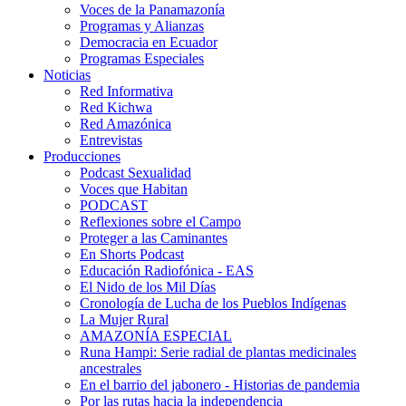
Voces de la Panamazonía
Programas y Alianzas
Democracia en Ecuador
Programas Especiales
Noticias
Red Informativa
Red Kichwa
Red Amazónica
Entrevistas
Producciones
Podcast Sexualidad
Voces que Habitan
PODCAST
Reflexiones sobre el Campo
Proteger a las Caminantes
En Shorts Podcast
Educación Radiofónica - EAS
El Nido de los Mil Días
Cronología de Lucha de los Pueblos Indígenas
La Mujer Rural
AMAZONÍA ESPECIAL
Runa Hampi: Serie radial de plantas medicinales
ancestrales
En el barrio del jabonero - Historias de pandemia
Por las rutas hacia la independencia