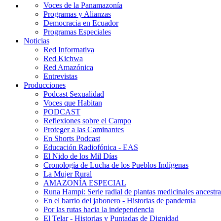
Voces de la Panamazonía
Programas y Alianzas
Democracia en Ecuador
Programas Especiales
Noticias
Red Informativa
Red Kichwa
Red Amazónica
Entrevistas
Producciones
Podcast Sexualidad
Voces que Habitan
PODCAST
Reflexiones sobre el Campo
Proteger a las Caminantes
En Shorts Podcast
Educación Radiofónica - EAS
El Nido de los Mil Días
Cronología de Lucha de los Pueblos Indígenas
La Mujer Rural
AMAZONÍA ESPECIAL
Runa Hampi: Serie radial de plantas medicinales ancestra
En el barrio del jabonero - Historias de pandemia
Por las rutas hacia la independencia
El Telar - Historias y Puntadas de Dignidad