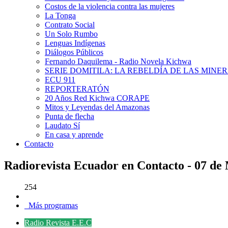
Costos de la violencia contra las mujeres
La Tonga
Contrato Social
Un Solo Rumbo
Lenguas Indígenas
Diálogos Públicos
Fernando Daquilema - Radio Novela Kichwa
SERIE DOMITILA: LA REBELDÍA DE LAS MINE
ECU 911
REPORTERATÓN
20 Años Red Kichwa CORAPE
Mitos y Leyendas del Amazonas
Punta de flecha
Laudato Sí
En casa y aprende
Contacto
Radiorevista Ecuador en Contacto - 07 de
254
Más programas
Radio Revista E.E.C