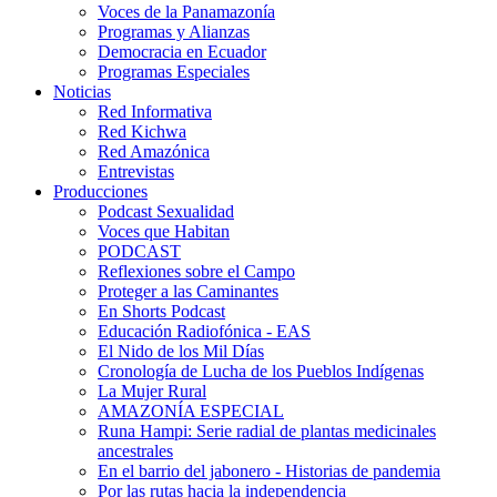
Voces de la Panamazonía
Programas y Alianzas
Democracia en Ecuador
Programas Especiales
Noticias
Red Informativa
Red Kichwa
Red Amazónica
Entrevistas
Producciones
Podcast Sexualidad
Voces que Habitan
PODCAST
Reflexiones sobre el Campo
Proteger a las Caminantes
En Shorts Podcast
Educación Radiofónica - EAS
El Nido de los Mil Días
Cronología de Lucha de los Pueblos Indígenas
La Mujer Rural
AMAZONÍA ESPECIAL
Runa Hampi: Serie radial de plantas medicinales
ancestrales
En el barrio del jabonero - Historias de pandemia
Por las rutas hacia la independencia