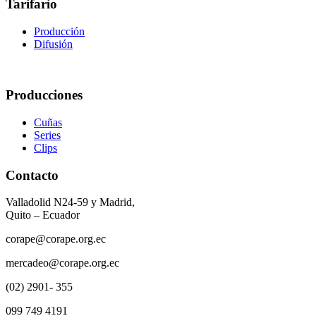
Tarifario
Producción
Difusión
Producciones
Cuñas
Series
Clips
Contacto
Valladolid N24-59 y Madrid,
Quito – Ecuador
corape@corape.org.ec
mercadeo@corape.org.ec
(02) 2901- 355
099 749 4191