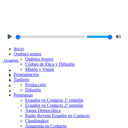
Play
Mute
Inicio
Quiénes somos
Quiénes Somos
Usuarios
Código de Ética y Difusión
Misión y Visión
Programación
Tarifario
Producción
Difusión
Programas
Ecuador en Contacto 1º emisión
Ecuador en Contacto 2º emisión
Ágora Democrática
Radio Revista Ecuador en Contacto
Chaskinakuy
Amazonía en Contacto