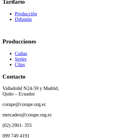
Tarifario
Producción
Difusión
Producciones
Cuñas
Series
Clips
Contacto
Valladolid N24-59 y Madrid,
Quito – Ecuador
corape@corape.org.ec
mercadeo@corape.org.ec
(02) 2901- 355
099 749 4191