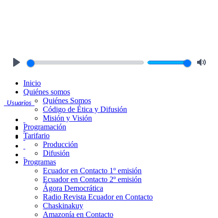
Play
Mute
Inicio
Quiénes somos
Quiénes Somos
Usuarios
Código de Ética y Difusión
Misión y Visión
Programación
Tarifario
Producción
Difusión
Programas
Ecuador en Contacto 1º emisión
Ecuador en Contacto 2º emisión
Ágora Democrática
Radio Revista Ecuador en Contacto
Chaskinakuy
Amazonía en Contacto