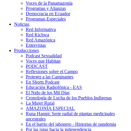
Voces de la Panamazonía
Programas y Alianzas
Democracia en Ecuador
Programas Especiales
Noticias
Red Informativa
Red Kichwa
Red Amazónica
Entrevistas
Producciones
Podcast Sexualidad
Voces que Habitan
PODCAST
Reflexiones sobre el Campo
Proteger a las Caminantes
En Shorts Podcast
Educación Radiofónica - EAS
El Nido de los Mil Días
Cronología de Lucha de los Pueblos Indígenas
La Mujer Rural
AMAZONÍA ESPECIAL
Runa Hampi: Serie radial de plantas medicinales
ancestrales
En el barrio del jabonero - Historias de pandemia
Por las rutas hacia la independencia