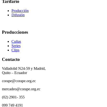
Tarifario
Producción
Difusión
Producciones
Cuñas
Series
Clips
Contacto
Valladolid N24-59 y Madrid,
Quito – Ecuador
corape@corape.org.ec
mercadeo@corape.org.ec
(02) 2901- 355
099 749 4191