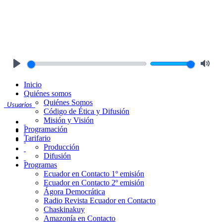
Play
Mute
Inicio
Quiénes somos
Quiénes Somos
Usuarios
Código de Ética y Difusión
Misión y Visión
Programación
Tarifario
Producción
Difusión
Programas
Ecuador en Contacto 1º emisión
Ecuador en Contacto 2º emisión
Ágora Democrática
Radio Revista Ecuador en Contacto
Chaskinakuy
Amazonía en Contacto