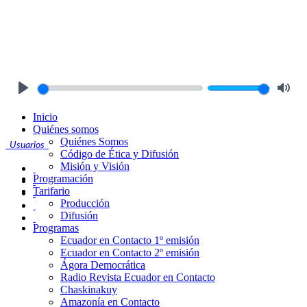
Play
Mute
Inicio
Quiénes somos
Quiénes Somos
Usuarios
Código de Ética y Difusión
Misión y Visión
Programación
Tarifario
Producción
Difusión
Programas
Ecuador en Contacto 1º emisión
Ecuador en Contacto 2º emisión
Ágora Democrática
Radio Revista Ecuador en Contacto
Chaskinakuy
Amazonía en Contacto