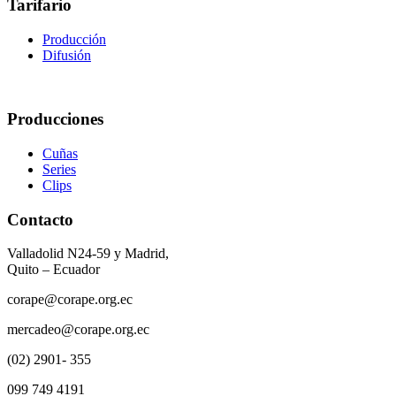
Tarifario
Producción
Difusión
Producciones
Cuñas
Series
Clips
Contacto
Valladolid N24-59 y Madrid,
Quito – Ecuador
corape@corape.org.ec
mercadeo@corape.org.ec
(02) 2901- 355
099 749 4191