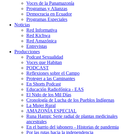
Voces de la Panamazonía
Programas y Alianzas
Democracia en Ecuador
Programas Especiales
Noticias
Red Informativa
Red Kichwa
Red Amazónica
Entrevistas
Producciones
Podcast Sexualidad
Voces que Habitan
PODCAST
Reflexiones sobre el Campo
Proteger a las Caminantes
En Shorts Podcast
Educación Radiofónica - EAS
El Nido de los Mil Días
Cronología de Lucha de los Pueblos Indígenas
La Mujer Rural
AMAZONÍA ESPECIAL
Runa Hampi: Serie radial de plantas medicinales
ancestrales
En el barrio del jabonero - Historias de pandemia
Por las rutas hacia la independencia