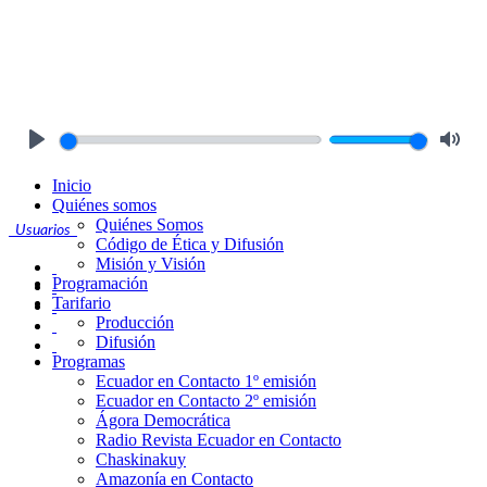
Play
Mute
Inicio
Quiénes somos
Quiénes Somos
Usuarios
Código de Ética y Difusión
Misión y Visión
Programación
Tarifario
Producción
Difusión
Programas
Ecuador en Contacto 1º emisión
Ecuador en Contacto 2º emisión
Ágora Democrática
Radio Revista Ecuador en Contacto
Chaskinakuy
Amazonía en Contacto