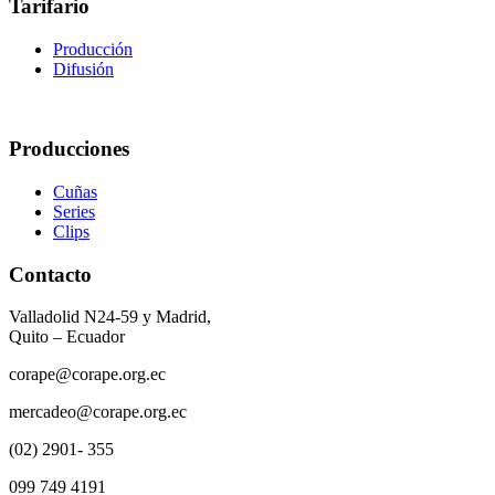
Tarifario
Producción
Difusión
Producciones
Cuñas
Series
Clips
Contacto
Valladolid N24-59 y Madrid,
Quito – Ecuador
corape@corape.org.ec
mercadeo@corape.org.ec
(02) 2901- 355
099 749 4191