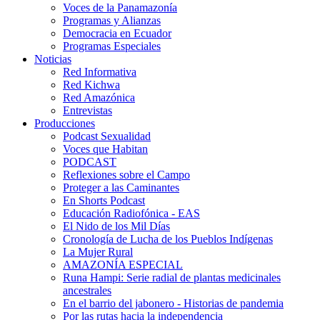
Voces de la Panamazonía
Programas y Alianzas
Democracia en Ecuador
Programas Especiales
Noticias
Red Informativa
Red Kichwa
Red Amazónica
Entrevistas
Producciones
Podcast Sexualidad
Voces que Habitan
PODCAST
Reflexiones sobre el Campo
Proteger a las Caminantes
En Shorts Podcast
Educación Radiofónica - EAS
El Nido de los Mil Días
Cronología de Lucha de los Pueblos Indígenas
La Mujer Rural
AMAZONÍA ESPECIAL
Runa Hampi: Serie radial de plantas medicinales
ancestrales
En el barrio del jabonero - Historias de pandemia
Por las rutas hacia la independencia