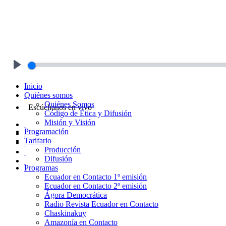
Play
Inicio
Quiénes somos
Quiénes Somos
Escúchanos en vivo
Código de Ética y Difusión
Misión y Visión
Programación
Tarifario
Producción
Difusión
Programas
Ecuador en Contacto 1º emisión
Ecuador en Contacto 2º emisión
Ágora Democrática
Radio Revista Ecuador en Contacto
Chaskinakuy
Amazonía en Contacto