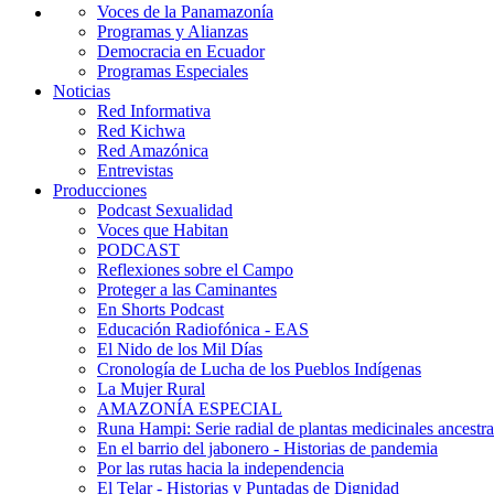
Voces de la Panamazonía
Programas y Alianzas
Democracia en Ecuador
Programas Especiales
Noticias
Red Informativa
Red Kichwa
Red Amazónica
Entrevistas
Producciones
Podcast Sexualidad
Voces que Habitan
PODCAST
Reflexiones sobre el Campo
Proteger a las Caminantes
En Shorts Podcast
Educación Radiofónica - EAS
El Nido de los Mil Días
Cronología de Lucha de los Pueblos Indígenas
La Mujer Rural
AMAZONÍA ESPECIAL
Runa Hampi: Serie radial de plantas medicinales ancestra
En el barrio del jabonero - Historias de pandemia
Por las rutas hacia la independencia
El Telar - Historias y Puntadas de Dignidad