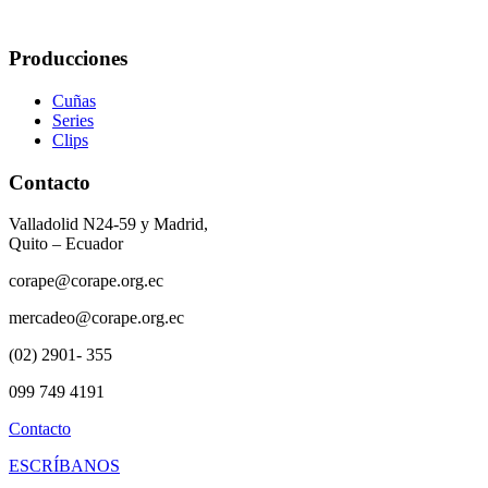
Producciones
Cuñas
Series
Clips
Contacto
Valladolid N24-59 y Madrid,
Quito – Ecuador
corape@corape.org.ec
mercadeo@corape.org.ec
(02) 2901- 355
099 749 4191
Contacto
ESCRÍBANOS