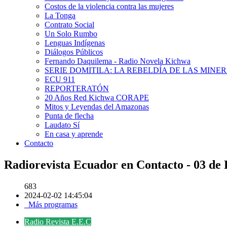
Costos de la violencia contra las mujeres
La Tonga
Contrato Social
Un Solo Rumbo
Lenguas Indígenas
Diálogos Públicos
Fernando Daquilema - Radio Novela Kichwa
SERIE DOMITILA: LA REBELDÍA DE LAS MINE
ECU 911
REPORTERATÓN
20 Años Red Kichwa CORAPE
Mitos y Leyendas del Amazonas
Punta de flecha
Laudato Sí
En casa y aprende
Contacto
Radiorevista Ecuador en Contacto - 03 de
683
2024-02-02 14:45:04
Más programas
Radio Revista E.E.C