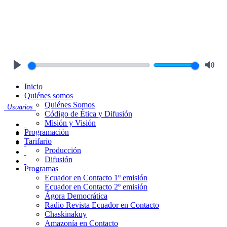
Play
Mute
Inicio
Quiénes somos
Quiénes Somos
Usuarios
Código de Ética y Difusión
Misión y Visión
Programación
Tarifario
Producción
Difusión
Programas
Ecuador en Contacto 1º emisión
Ecuador en Contacto 2º emisión
Ágora Democrática
Radio Revista Ecuador en Contacto
Chaskinakuy
Amazonía en Contacto