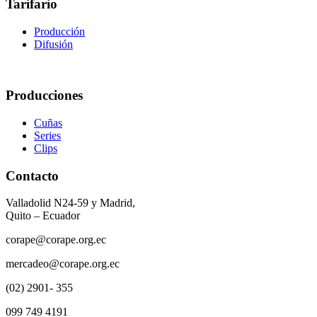
Tarifario
Producción
Difusión
Producciones
Cuñas
Series
Clips
Contacto
Valladolid N24-59 y Madrid,
Quito – Ecuador
corape@corape.org.ec
mercadeo@corape.org.ec
(02) 2901- 355
099 749 4191