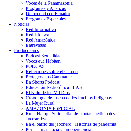
Voces de la Panamazonía
Programas y Alianzas
Democracia en Ecuador
Programas Especiales
Noticias
Red Informativa
Red Kichwa
Red Amazónica
Entrevistas
Producciones
Podcast Sexualidad
Voces que Habitan
PODCAST
Reflexiones sobre el Campo
Proteger a las Caminantes
En Shorts Podcast
Educación Radiofónica - EAS
El Nido de los Mil Días
Cronología de Lucha de los Pueblos Indígenas
La Mujer Rural
AMAZONÍA ESPECIAL
Runa Hampi: Serie radial de plantas medicinales
ancestrales
En el barrio del jabonero - Historias de pandemia
Por las rutas hacia la independencia