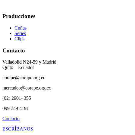
Producciones
Cuñas
Series
Clips
Contacto
Valladolid N24-59 y Madrid,
Quito – Ecuador
corape@corape.org.ec
mercadeo@corape.org.ec
(02) 2901- 355
099 749 4191
Contacto
ESCRÍBANOS