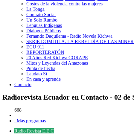
Costos de la violencia contra las mujeres
La Tonga
Contrato Social
Un Solo Rumbo
Lenguas Indígenas
Diálogos Públicos
Fernando Daquilema - Radio Novela Kichwa
SERIE DOMITILA: LA REBELDÍA DE LAS MINE
ECU 911
REPORTERATÓN
20 Años Red Kichwa CORAPE
Mitos y Leyendas del Amazonas
Punta de flecha
Laudato Sí
En casa y aprende
Contacto
Radiorevista Ecuador en Contacto - 02 de
668
Más programas
Radio Revista E.E.C