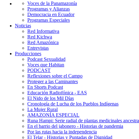
Voces de la Panamazonía
Programas y Alianzas
Democracia en Ecuador
Programas Especiales
Noticias
Red Informativa
Red Kichwa
Red Amazónica
Entrevistas
Producciones
Podcast Sexualidad
Voces que Habitan
PODCAST
Reflexiones sobre el Campo
Proteger a las Caminantes
En Shorts Podcast
Educación Radiofónica - EAS
El Nido de los Mil Días
Cronología de Lucha de los Pueblos Indígenas
La Mujer Rural
AMAZONÍA ESPECIAL
Runa Hampi: Serie radial de plantas medicinales ancestra
En el barrio del jabonero - Historias de pandemia
Por las rutas hacia la independencia
El Telar - Historias y Puntadas de Dignidad