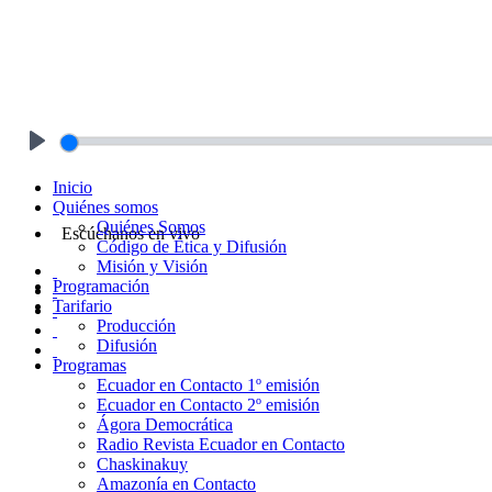
Play
Inicio
Quiénes somos
Quiénes Somos
Escúchanos en vivo
Código de Ética y Difusión
Misión y Visión
Programación
Tarifario
Producción
Difusión
Programas
Ecuador en Contacto 1º emisión
Ecuador en Contacto 2º emisión
Ágora Democrática
Radio Revista Ecuador en Contacto
Chaskinakuy
Amazonía en Contacto