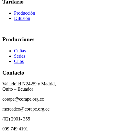
Tarifario
Producción
Difusión
Producciones
Cuñas
Series
Clips
Contacto
Valladolid N24-59 y Madrid,
Quito – Ecuador
corape@corape.org.ec
mercadeo@corape.org.ec
(02) 2901- 355
099 749 4191