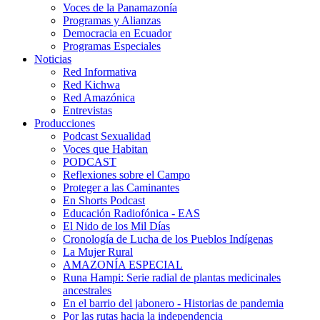
Voces de la Panamazonía
Programas y Alianzas
Democracia en Ecuador
Programas Especiales
Noticias
Red Informativa
Red Kichwa
Red Amazónica
Entrevistas
Producciones
Podcast Sexualidad
Voces que Habitan
PODCAST
Reflexiones sobre el Campo
Proteger a las Caminantes
En Shorts Podcast
Educación Radiofónica - EAS
El Nido de los Mil Días
Cronología de Lucha de los Pueblos Indígenas
La Mujer Rural
AMAZONÍA ESPECIAL
Runa Hampi: Serie radial de plantas medicinales
ancestrales
En el barrio del jabonero - Historias de pandemia
Por las rutas hacia la independencia