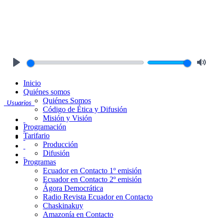
Play
Mute
Inicio
Quiénes somos
Quiénes Somos
Usuarios
Código de Ética y Difusión
Misión y Visión
Programación
Tarifario
Producción
Difusión
Programas
Ecuador en Contacto 1º emisión
Ecuador en Contacto 2º emisión
Ágora Democrática
Radio Revista Ecuador en Contacto
Chaskinakuy
Amazonía en Contacto