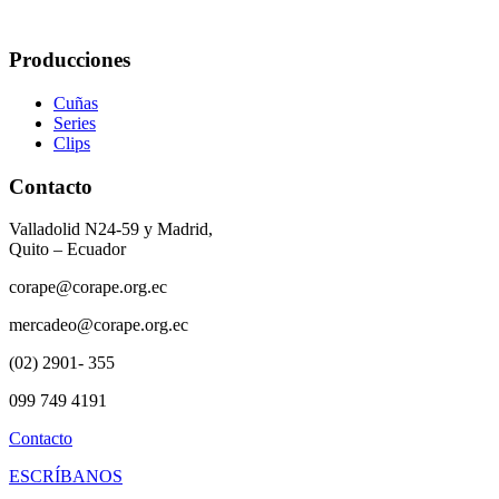
Producciones
Cuñas
Series
Clips
Contacto
Valladolid N24-59 y Madrid,
Quito – Ecuador
corape@corape.org.ec
mercadeo@corape.org.ec
(02) 2901- 355
099 749 4191
Contacto
ESCRÍBANOS