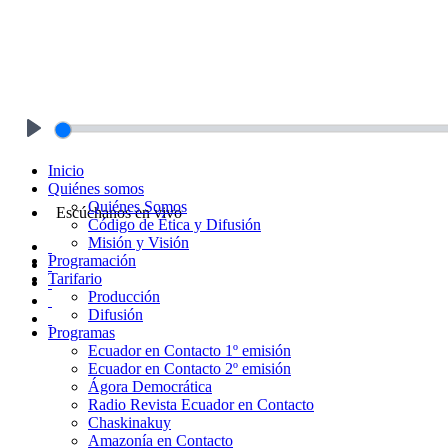
Play
Inicio
Quiénes somos
Quiénes Somos
Escúchanos en vivo
Código de Ética y Difusión
Misión y Visión
Programación
Tarifario
Producción
Difusión
Programas
Ecuador en Contacto 1º emisión
Ecuador en Contacto 2º emisión
Ágora Democrática
Radio Revista Ecuador en Contacto
Chaskinakuy
Amazonía en Contacto