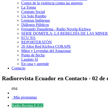
Costos de la violencia contra las mujeres
La Tonga
Contrato Social
Un Solo Rumbo
Lenguas Indígenas
Diálogos Públicos
Fernando Daquilema - Radio Novela Kichwa
SERIE DOMITILA: LA REBELDÍA DE LAS MINE
ECU 911
REPORTERATÓN
20 Años Red Kichwa CORAPE
Mitos y Leyendas del Amazonas
Punta de flecha
Laudato Sí
En casa y aprende
Contacto
Radiorevista Ecuador en Contacto - 02 de
694
Más programas
Radio Revista E.E.C