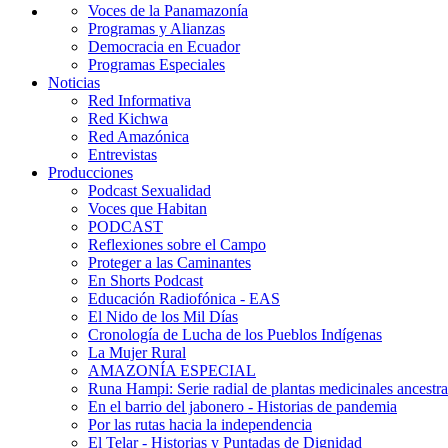
Voces de la Panamazonía
Programas y Alianzas
Democracia en Ecuador
Programas Especiales
Noticias
Red Informativa
Red Kichwa
Red Amazónica
Entrevistas
Producciones
Podcast Sexualidad
Voces que Habitan
PODCAST
Reflexiones sobre el Campo
Proteger a las Caminantes
En Shorts Podcast
Educación Radiofónica - EAS
El Nido de los Mil Días
Cronología de Lucha de los Pueblos Indígenas
La Mujer Rural
AMAZONÍA ESPECIAL
Runa Hampi: Serie radial de plantas medicinales ancestra
En el barrio del jabonero - Historias de pandemia
Por las rutas hacia la independencia
El Telar - Historias y Puntadas de Dignidad